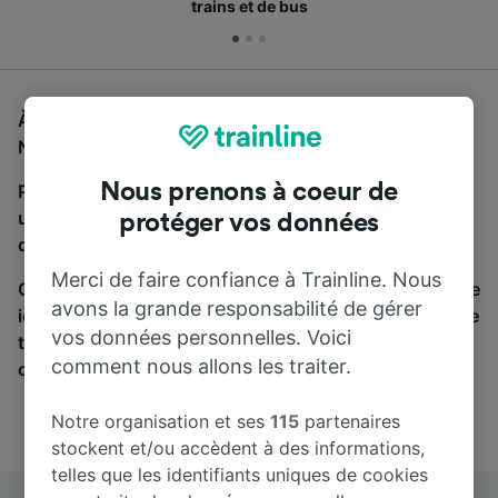
trains et de bus
À la recherche d'un bus de Firenze Santa Maria
Novella à Zürich, vous êtes au bon endroit.
Nous prenons à coeur de
Pour trouver des billets de bus, lancez simplement
une recherche ci-dessus. Nous comparons les temps
protéger vos données
de trajets et les prix des voyages, en train et en bus.
Merci de faire confiance à Trainline. Nous
Qu’importe votre destination, votre voyage commence
avons la grande responsabilité de gérer
ici. Nous collaborons avec plus de 170 compagnies de
vos données personnelles. Voici
train et de bus. Consultez et achetez vos billets sur
comment nous allons les traiter.
cette page.
Notre organisation et ses
115
partenaires
stockent et/ou accèdent à des informations,
telles que les identifiants uniques de cookies