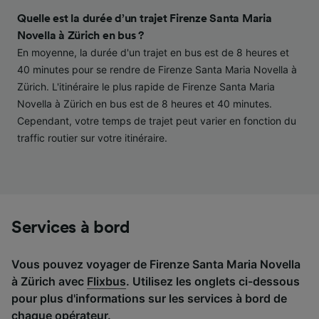
contenu personnalisés, mesure de
performance des publicités et du contenu,
Quelle est la durée d’un trajet Firenze Santa Maria
études d’audience et développement de
Novella à Zürich en bus ?
services.
En moyenne, la durée d'un trajet en bus est de 8 heures et
40 minutes pour se rendre de Firenze Santa Maria Novella à
Liste de nos partenaires (fournisseurs)
Zürich. L'itinéraire le plus rapide de Firenze Santa Maria
Novella à Zürich en bus est de 8 heures et 40 minutes.
Cependant, votre temps de trajet peut varier en fonction du
traffic routier sur votre itinéraire.
Services à bord
Vous pouvez voyager de Firenze Santa Maria Novella
à Zürich avec
Flixbus
. Utilisez les onglets ci-dessous
pour plus d'informations sur les services à bord de
chaque opérateur.