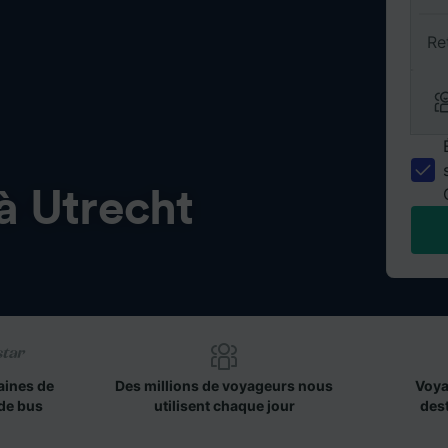
Re
à Utrecht
aines de
Des millions de voyageurs nous
Voya
de bus
utilisent chaque jour
des