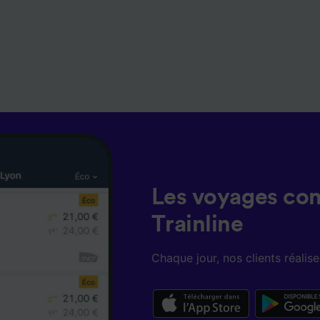
Les voyages co
Trainline
Chaque jour, nos clients réali