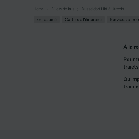
Home
Billets de bus
Düsseldorf Hbf à Utrecht
En résumé
Carte de l'itinéraire
Services à bor
À la r
Pour t
trajet
Qu’imp
train 