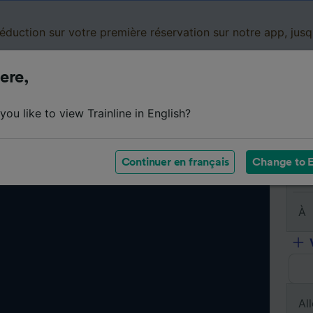
réduction sur votre première réservation sur notre app, jus
ere,
Cartes de réduction
Business
Panier
Mes
ou like to view Trainline in English?
Continuer en français
Change to E
De
À
All