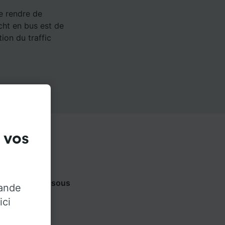
e rendre de
cht en bus est de
ion du traffic
 vos
 onglets ci-dessous
rande
ateur.
ici