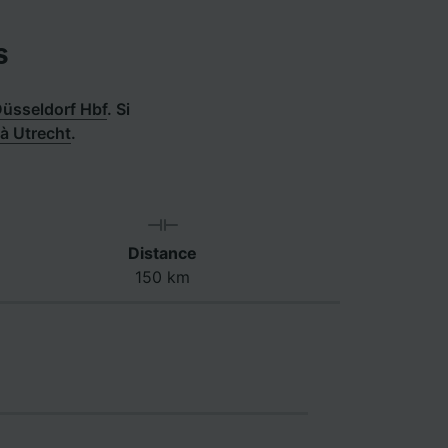
s
Düsseldorf Hbf
.
Si
 à Utrecht
.
Distance
150 km