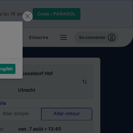
qu'au 16 août.
Code : PARASOL
 billets
S'inscrire
Se connecter
nglish
Via
Aller simple
Aller-retour
er