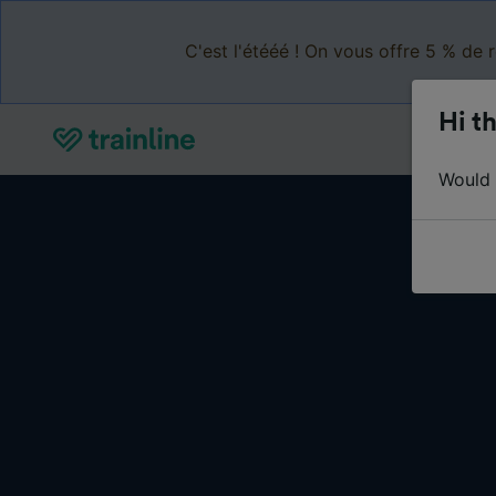
C'est l'étééé ! On vous offre 5 % de 
Hi th
Would y