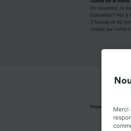
Quelle est la durée
En moyenne, la du
Düsseldorf Hbf à U
2 heures et 40 min
routier sur votre it
Nou
Vous pouvez voya
Merci 
pour 
respon
commen