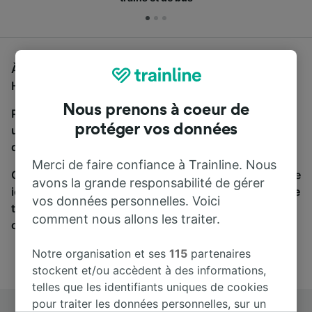
À la recherche d'un bus de Düsseldorf Hbf à Koblenz
Hbf, vous êtes au bon endroit.
Nous prenons à coeur de
Pour trouver des billets de bus, lancez simplement
protéger vos données
une recherche ci-dessus. Nous comparons les temps
de trajets et les prix des voyages, en train et en bus.
Merci de faire confiance à Trainline. Nous
Qu’importe votre destination, votre voyage commence
avons la grande responsabilité de gérer
ici. Nous collaborons avec plus de 170 compagnies de
vos données personnelles. Voici
train et de bus. Consultez et achetez vos billets sur
comment nous allons les traiter.
cette page.
Notre organisation et ses
115
partenaires
stockent et/ou accèdent à des informations,
telles que les identifiants uniques de cookies
pour traiter les données personnelles, sur un