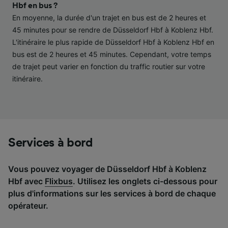
performance des publicités et du contenu,
Hbf en bus ?
études d’audience et développement de
En moyenne, la durée d'un trajet en bus est de 2 heures et
services.
45 minutes pour se rendre de Düsseldorf Hbf à Koblenz Hbf.
L'itinéraire le plus rapide de Düsseldorf Hbf à Koblenz Hbf en
Liste de nos partenaires (fournisseurs)
bus est de 2 heures et 45 minutes. Cependant, votre temps
de trajet peut varier en fonction du traffic routier sur votre
itinéraire.
Services à bord
Vous pouvez voyager de Düsseldorf Hbf à Koblenz
Hbf avec
Flixbus
. Utilisez les onglets ci-dessous pour
plus d'informations sur les services à bord de chaque
opérateur.