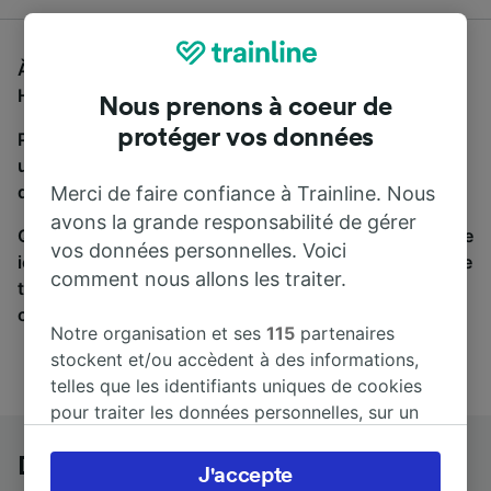
À la recherche d'un bus de Duisburg Hbf à Hannover
Hbf, vous êtes au bon endroit.
Nous prenons à coeur de
protéger vos données
Pour trouver des billets de bus, lancez simplement
une recherche ci-dessus. Nous comparons les temps
de trajets et les prix des voyages, en train et en bus.
Merci de faire confiance à Trainline. Nous
avons la grande responsabilité de gérer
Qu’importe votre destination, votre voyage commence
vos données personnelles. Voici
ici. Nous collaborons avec plus de 170 compagnies de
comment nous allons les traiter.
train et de bus. Consultez et achetez vos billets sur
cette page.
Notre organisation et ses
115
partenaires
stockent et/ou accèdent à des informations,
telles que les identifiants uniques de cookies
pour traiter les données personnelles, sur un
appareil. Vous pouvez accepter ou gérer vos
préférences, notamment en exerçant votre
Duisburg Hbf à Hannover Hbf en bus
J'accepte
droit d’opposition à l’intérêt légitime, en