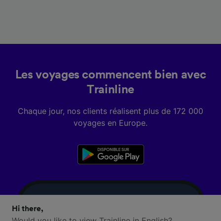
Les voyages commencent bien avec
Trainline
Chaque jour, nos clients réalisent plus de 172 000
voyages en Europe.
Hi there,
Would you like to view Trainline in English?