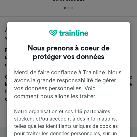
À la recherche d'un bus de Dortmund Hbf à Willingen,
vous êtes au bon endroit.
Nous prenons à coeur de
Pour trouver des billets de bus, lancez simplement
protéger vos données
une recherche ci-dessus. Nous comparons les temps
de trajets et les prix des voyages, en train et en bus.
Merci de faire confiance à Trainline. Nous
Qu’importe votre destination, votre voyage commence
avons la grande responsabilité de gérer
ici. Nous collaborons avec plus de 170 compagnies de
vos données personnelles. Voici
train et de bus. Consultez et achetez vos billets sur
comment nous allons les traiter.
cette page.
Notre organisation et ses
115
partenaires
stockent et/ou accèdent à des informations,
telles que les identifiants uniques de cookies
pour traiter les données personnelles, sur un