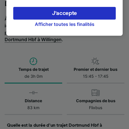
appareil. Vous pouvez accepter ou gérer vos
Dortmund Hbf à Willingen en bus
préférences, notamment en exerçant votre
J'accepte
droit d’opposition à l’intérêt légitime, en
À la recherche de l’itinéraire retour en bus ? C'est par
cliquant ci-dessous ou à tout moment sur la
Afficher toutes les finalités
ici :
Bus de Willingen à Dortmund Hbf
.
Si vous
page de la politique de confidentialité. Ces
préférez prendre le train, regardez les
trains de
préférences seront signalées à nos partenaires
Dortmund Hbf à Willingen
.
et n’affecteront pas les données de navigation.
Vos données ne seront pas utilisées à des fins
de traçage si vous nous avez demandé de ne
pas vous tracer.
Temps de trajet
Premier et dernier bus
de 3h 0m
15:45 - 17:45
Nos équipes ainsi que nos partenaires
externes, traitent des données selon les
finalités suivantes :
Utiliser des données de géolocalisation
Distance
Compagnies de bus
précises. Analyser activement les
83 km
Flixbus
caractéristiques de l’appareil pour
l’identification. Stocker et/ou accéder à des
informations sur un appareil. Publicités et
Quelle est la durée d’un trajet Dortmund Hbf à
contenu personnalisés, mesure de