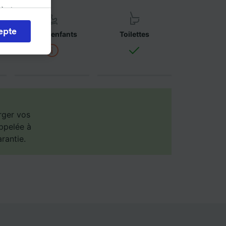
 à des
iter les
epte
érer vos
Sièges enfants
Toilettes
érêt
a
s
onnées
emandé
arger vos
appelée à
es selon
arantie.
ent les
ccéder à
és,
ience et