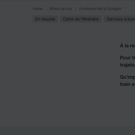
Home
Billets de bus
Dortmund Hbf à Stuttgart
En résumé
Carte de l'itinéraire
Services à bor
À la r
Pour t
trajet
Qu’imp
train 