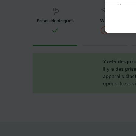
Notre o
informat
données
Prises électriques
WiFi
préféren
légitim
politiqu
partena
ne sero
Y a-t-il des pri
de ne p
Il y a des pri
appareils élec
Nos équ
opérer le servi
les fina
Utiliser
caractér
des info
mesure 
dévelop
Liste d