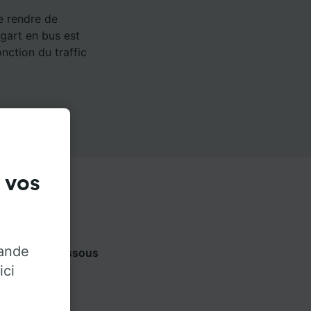
e rendre de
tgart en bus est
nction du traffic
 vos
rande
s onglets ci-dessous
ici
ateur.