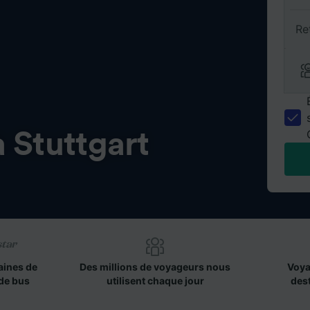
Re
 Stuttgart
aines de
Des millions de voyageurs nous
Voya
de bus
utilisent chaque jour
des