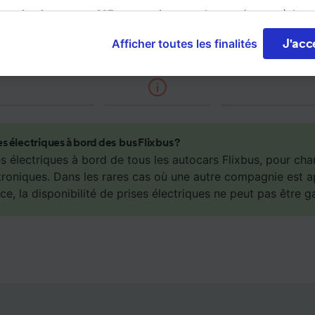
rganisation et ses
115
partenaires stockent et/ou accèdent
ions, telles que les identifiants uniques de cookies pour tra
Afficher toutes les finalités
J'acc
 personnelles, sur un appareil. Vous pouvez accepter ou g
Climatisation
Accès aux personnes
Bagages
ces, notamment en exerçant votre droit d’opposition à l’int
à mobilité réduite
e, en cliquant ci-dessous ou à tout moment sur la page de l
e de confidentialité. Ces préférences seront signalées à no
ires et n’affecteront pas les données de navigation. Vos d
nt pas utilisées à des fins de traçage si vous nous avez d
ses électriques à bord des bus Flixbus ?
as vous tracer.
ses électriques à bord de tous les autocars Flixbus, pour ch
troniques. Dans les rares cas où une autre compagnie est 
ipes ainsi que nos partenaires externes, traitent des donné
ce, la disponibilité de prises électriques ne peut pas être g
lités suivantes :
 des données de géolocalisation précises. Analyser activem
istiques de l’appareil pour l’identification. Stocker et/ou a
rmations sur un appareil. Publicités et contenu personnalis
de performance des publicités et du contenu, études d’aud
pement de services.
e nos partenaires (fournisseurs)