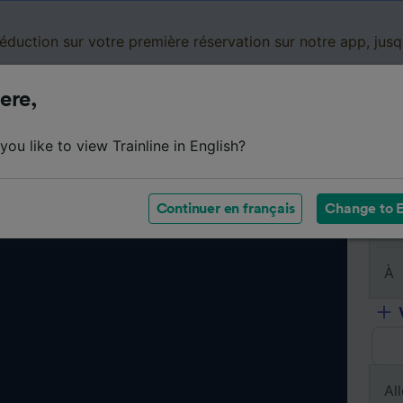
réduction sur votre première réservation sur notre app, jus
ere,
Cartes de réduction
Business
Panier
Mes
ou like to view Trainline in English?
Continuer en français
Change to E
De
À
All