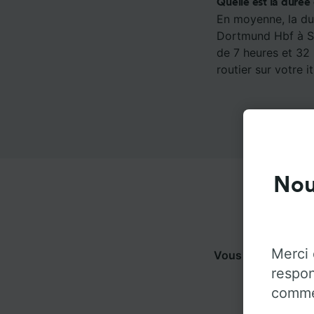
Quelle est la durée
En moyenne, la dur
Dortmund Hbf à Stu
de 7 heures et 32 
routier sur votre it
Nou
Merci 
Vous pouvez voyag
respon
pour 
commen