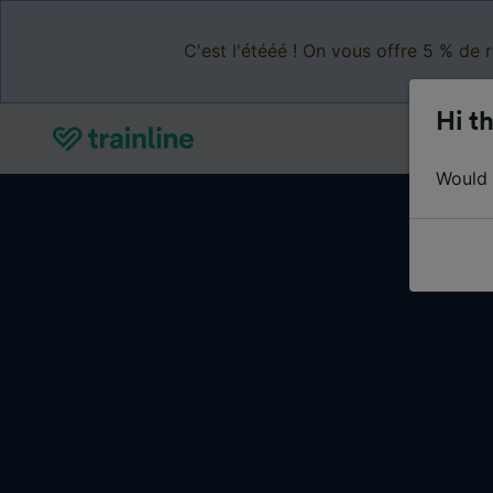
C'est l'étééé ! On vous offre 5 % de 
Hi th
Would y