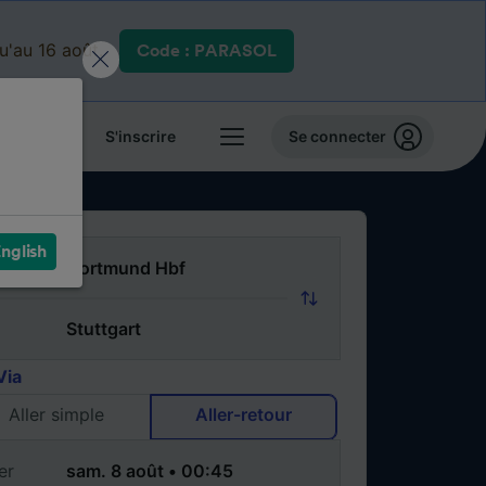
qu'au 16 août.
Code : PARASOL
 billets
S'inscrire
Se connecter
nglish
Via
Aller simple
Aller-retour
er