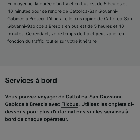
performance des publicités et du contenu,
En moyenne, la durée d'un trajet en bus est de 5 heures et
études d’audience et développement de
40 minutes pour se rendre de Cattolica-San Giovanni-
services.
Gabicce à Brescia. L'itinéraire le plus rapide de Cattolica-San
Liste de nos partenaires (fournisseurs)
Giovanni-Gabicce à Brescia en bus est de 5 heures et 40
minutes. Cependant, votre temps de trajet peut varier en
fonction du traffic routier sur votre itinéraire.
Services à bord
Vous pouvez voyager de Cattolica-San Giovanni-
Gabicce à Brescia avec
Flixbus
. Utilisez les onglets ci-
dessous pour plus d'informations sur les services à
bord de chaque opérateur.