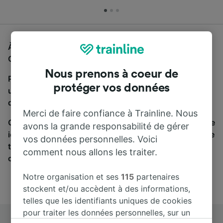
À la recherche d'un bus de Cattolica-San Giovanni-
Gabicce à Brescia, vous êtes au bon endroit.
Nous prenons à coeur de
Pour trouver des billets de bus, lancez simplement
protéger vos données
une recherche ci-dessus. Nous comparons les temps
de trajets et les prix des voyages, en train et en bus.
Merci de faire confiance à Trainline. Nous
Qu’importe votre destination, votre voyage commence
avons la grande responsabilité de gérer
ici. Nous collaborons avec plus de 170 compagnies de
vos données personnelles. Voici
train et de bus. Consultez et achetez vos billets sur
comment nous allons les traiter.
cette page.
Notre organisation et ses
115
partenaires
stockent et/ou accèdent à des informations,
telles que les identifiants uniques de cookies
pour traiter les données personnelles, sur un