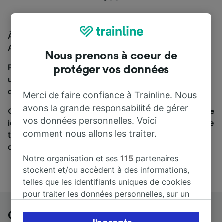
À la recherche d'un bus de Cannes—La Bocca à Paris
Austerlitz, vous êtes au bon endroit.
Nous prenons à coeur de
Pour trouver des billets de bus, lancez simplement
protéger vos données
une recherche ci-dessus. Nous comparons les temps
de trajets et les prix des voyages, en train et en bus.
Merci de faire confiance à Trainline. Nous
avons la grande responsabilité de gérer
Qu’importe votre destination, votre voyage commence
vos données personnelles. Voici
ici. Nous collaborons avec plus de 170 compagnies de
comment nous allons les traiter.
train et de bus. Consultez et achetez vos billets sur
cette page.
Notre organisation et ses
115
partenaires
stockent et/ou accèdent à des informations,
telles que les identifiants uniques de cookies
pour traiter les données personnelles, sur un
appareil. Vous pouvez accepter ou gérer vos
Cannes—La Bocca à Paris Austerlitz
préférences, notamment en exerçant votre