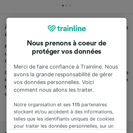
À la recherche d'un bus de Budapest à Katowice, vous
êtes au bon endroit.
Nous prenons à coeur de
Pour trouver des billets de bus, lancez simplement
protéger vos données
une recherche ci-dessus. Nous comparons les temps
de trajets et les prix des voyages, en train et en bus.
Merci de faire confiance à Trainline. Nous
Qu’importe votre destination, votre voyage commence
avons la grande responsabilité de gérer
ici. Nous collaborons avec plus de 170 compagnies de
vos données personnelles. Voici
train et de bus. Consultez et achetez vos billets sur
comment nous allons les traiter.
cette page.
Notre organisation et ses
115
partenaires
stockent et/ou accèdent à des informations,
telles que les identifiants uniques de cookies
pour traiter les données personnelles, sur un
appareil. Vous pouvez accepter ou gérer vos