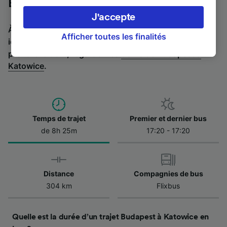
Budapest à Katowice en bus
préférences, notamment en exerçant votre
J'accepte
droit d’opposition à l’intérêt légitime, en
À la recherche de l’itinéraire retour en bus ? C'est par
cliquant ci-dessous ou à tout moment sur la
Afficher toutes les finalités
ici :
Bus de Katowice à Budapest
.
Si vous préférez
page de la politique de confidentialité. Ces
prendre le train, regardez les
trains de Budapest à
préférences seront signalées à nos partenaires
Katowice
.
et n’affecteront pas les données de navigation.
Vos données ne seront pas utilisées à des fins
de traçage si vous nous avez demandé de ne
pas vous tracer.
Temps de trajet
Premier et dernier bus
Nos équipes ainsi que nos partenaires
de 8h 25m
17:20 - 17:20
externes, traitent des données selon les
finalités suivantes :
Utiliser des données de géolocalisation
Distance
Compagnies de bus
précises. Analyser activement les
caractéristiques de l’appareil pour
304 km
Flixbus
l’identification. Stocker et/ou accéder à des
informations sur un appareil. Publicités et
contenu personnalisés, mesure de
Quelle est la durée d’un trajet Budapest à Katowice en
performance des publicités et du contenu,