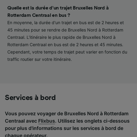
contenu personnalisés, mesure de
performance des publicités et du contenu,
Quelle est la durée d’un trajet Bruxelles Nord à
études d’audience et développement de
Rotterdam Centraal en bus ?
services.
En moyenne, la durée d'un trajet en bus est de 2 heures et
45 minutes pour se rendre de Bruxelles Nord à Rotterdam
Liste de nos partenaires (fournisseurs)
Centraal. L'itinéraire le plus rapide de Bruxelles Nord à
Rotterdam Centraal en bus est de 2 heures et 45 minutes.
Cependant, votre temps de trajet peut varier en fonction du
traffic routier sur votre itinéraire.
Services à bord
Vous pouvez voyager de Bruxelles Nord à Rotterdam
Centraal avec
Flixbus
. Utilisez les onglets ci-dessous
pour plus d'informations sur les services à bord de
chaque opérateur.