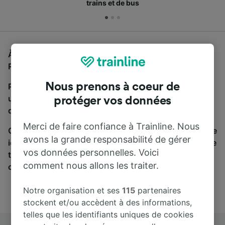
trains et de bus
À la recherche d'un bus de Bruxelles Nord à
Rotterdam Centraal, vous êtes au bon endroit.
Nous prenons à coeur de
Pour trouver des billets de bus, lancez simplement
une recherche ci-dessus. Nous comparons les temps
protéger vos données
de trajets et les prix des voyages, en train et en bus.
Merci de faire confiance à Trainline. Nous
Qu’importe votre destination, votre voyage commence
avons la grande responsabilité de gérer
ici. Nous collaborons avec plus de 170 compagnies de
vos données personnelles. Voici
train et de bus. Consultez et achetez vos billets sur
comment nous allons les traiter.
cette page.
Notre organisation et ses
115
partenaires
stockent et/ou accèdent à des informations,
telles que les identifiants uniques de cookies