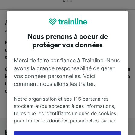
À la recherche d'un bus de Brescia à Turin, vous êtes
au bon endroit.
Nous prenons à coeur de
Pour trouver des billets de bus, lancez simplement
protéger vos données
une recherche ci-dessus. Nous comparons les temps
de trajets et les prix des voyages, en train et en bus.
Merci de faire confiance à Trainline. Nous
avons la grande responsabilité de gérer
Qu’importe votre destination, votre voyage commence
vos données personnelles. Voici
ici. Nous collaborons avec plus de 170 compagnies de
train et de bus. Consultez et achetez vos billets sur
comment nous allons les traiter.
cette page.
Notre organisation et ses
115
partenaires
stockent et/ou accèdent à des informations,
telles que les identifiants uniques de cookies
pour traiter les données personnelles, sur un
appareil. Vous pouvez accepter ou gérer vos
Brescia à Turin en bus
préférences, notamment en exerçant votre