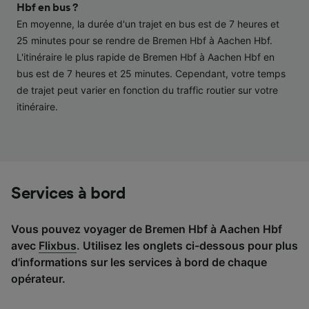
performance des publicités et du contenu,
Hbf en bus ?
études d’audience et développement de
En moyenne, la durée d'un trajet en bus est de 7 heures et
services.
25 minutes pour se rendre de Bremen Hbf à Aachen Hbf.
L'itinéraire le plus rapide de Bremen Hbf à Aachen Hbf en
Liste de nos partenaires (fournisseurs)
bus est de 7 heures et 25 minutes. Cependant, votre temps
de trajet peut varier en fonction du traffic routier sur votre
itinéraire.
Services à bord
Vous pouvez voyager de Bremen Hbf à Aachen Hbf
avec
Flixbus
. Utilisez les onglets ci-dessous pour plus
d'informations sur les services à bord de chaque
opérateur.