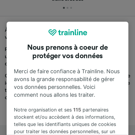
À la recherche d'un bus de Bremen Hbf à Aachen Hbf,
vous êtes au bon endroit.
Nous prenons à coeur de
Pour trouver des billets de bus, lancez simplement
protéger vos données
une recherche ci-dessus. Nous comparons les temps
de trajets et les prix des voyages, en train et en bus.
Merci de faire confiance à Trainline. Nous
Qu’importe votre destination, votre voyage commence
avons la grande responsabilité de gérer
ici. Nous collaborons avec plus de 170 compagnies de
vos données personnelles. Voici
train et de bus. Consultez et achetez vos billets sur
comment nous allons les traiter.
cette page.
Notre organisation et ses
115
partenaires
stockent et/ou accèdent à des informations,
telles que les identifiants uniques de cookies
pour traiter les données personnelles, sur un