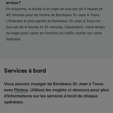
performance des publicités et du contenu,
en bus ?
études d’audience et développement de
En moyenne, la durée d'un trajet en bus est de 4 heures et
services.
45 minutes pour se rendre de Bordeaux St-Jean à Tours.
L'itinéraire le plus rapide de Bordeaux St-Jean à Tours en
Liste de nos partenaires (fournisseurs)
bus est de 4 heures et 45 minutes. Cependant, votre temps
de trajet peut varier en fonction du traffic routier sur votre
itinéraire.
Services à bord
Vous pouvez voyager de Bordeaux St-Jean à Tours
avec
Flixbus
. Utilisez les onglets ci-dessous pour plus
d'informations sur les services à bord de chaque
opérateur.