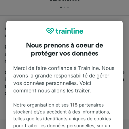
À la recherche d'un bus de Bordeaux St-Jean à Tours,
vous êtes au bon endroit.
Nous prenons à coeur de
Pour trouver des billets de bus, lancez simplement
protéger vos données
une recherche ci-dessus. Nous comparons les temps
de trajets et les prix des voyages, en train et en bus.
Merci de faire confiance à Trainline. Nous
Qu’importe votre destination, votre voyage commence
avons la grande responsabilité de gérer
ici. Nous collaborons avec plus de 170 compagnies de
vos données personnelles. Voici
train et de bus. Consultez et achetez vos billets sur
comment nous allons les traiter.
cette page.
Notre organisation et ses
115
partenaires
stockent et/ou accèdent à des informations,
telles que les identifiants uniques de cookies
pour traiter les données personnelles, sur un