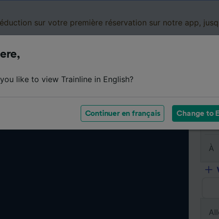
réduction sur votre première réservation sur notre app, jus
ere,
Cartes de réduction
Business
Panier
Mes
ou like to view Trainline in English?
Continuer en français
Change to E
De
À
All