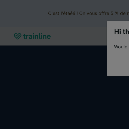
C'est l'étééé ! On vous offre 5 % de 
Hi th
Would y