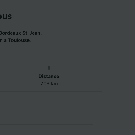
bus
 Bordeaux St-Jean
.
an à Toulouse
.
Distance
209 km