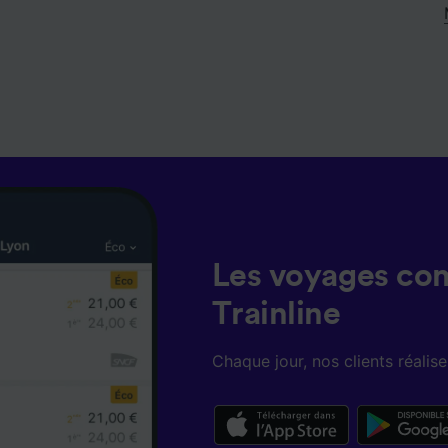
Les voyages co
Trainline
Chaque jour, nos clients réali