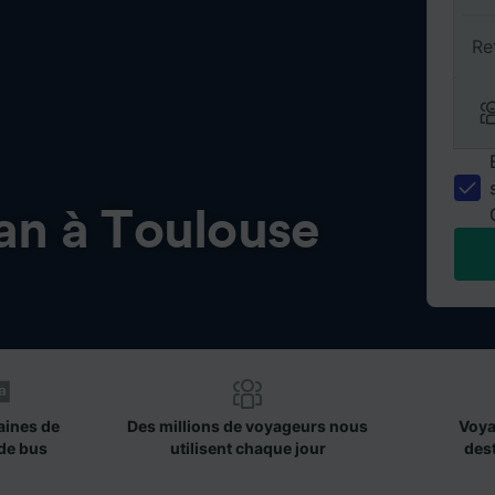
Re
an à Toulouse
aines de
Des millions de voyageurs nous
Voya
de bus
utilisent chaque jour
des