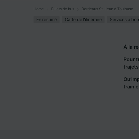
Home
Billets de bus
Bordeaux St-Jean à Toulouse
En résumé
Carte de l'itinéraire
Services à bor
À la r
Pour t
trajet
Qu’imp
train 