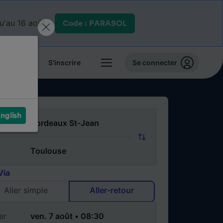
qu'au 16 août.
Code : PARASOL
 billets
S'inscrire
Se connecter
nglish
Via
Aller simple
Aller-retour
er