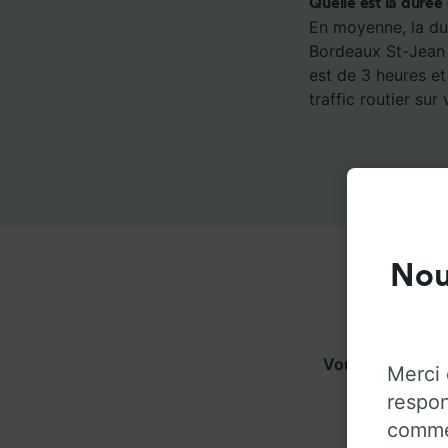
Quelle est la durée
En moyenne, la dur
Bordeaux St-Jean à
est de 3 heures et
traffic routier sur 
Nou
Vous pouvez vo
Merci 
dessous p
respon
commen