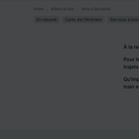
Home
Billets de bus
Bonn à Bruxelles
En résumé
Carte de l'itinéraire
Services à bor
À la r
Pour t
trajet
Qu’imp
train 