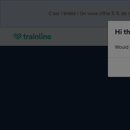
C'est l'étééé ! On vous offre 5 % de 
Hi th
Would y