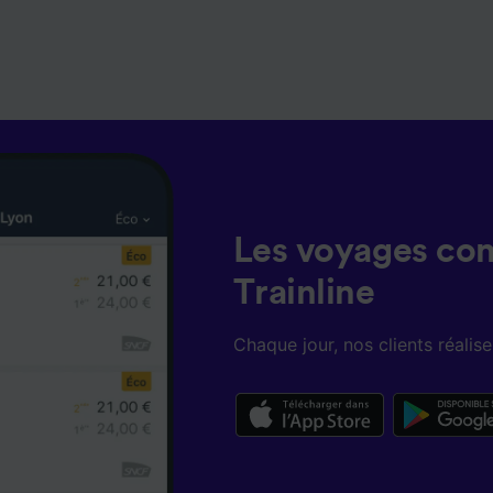
Les voyages co
Trainline
Chaque jour, nos clients réali