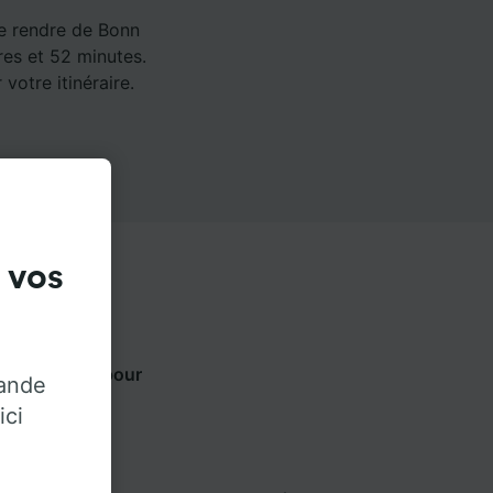
se rendre de Bonn
ures et 52 minutes.
votre itinéraire.
 vos
ts ci-dessous pour
rande
ur.
ici