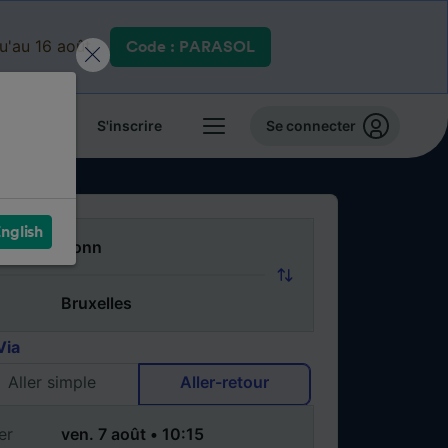
qu'au 16 août.
Code : PARASOL
 billets
S'inscrire
Se connecter
nglish
Via
Aller simple
Aller-retour
er