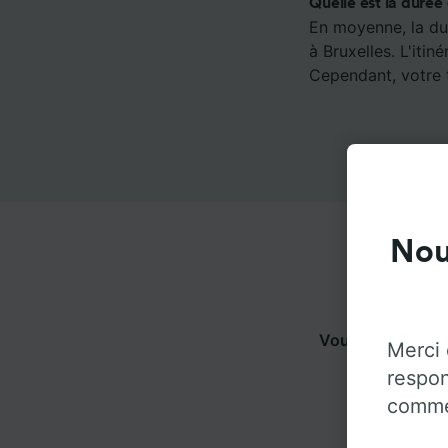
Quelle est la durée 
En moyenne, la du
à Bruxelles. L'iti
Cependant, votre t
Nou
Vous pouvez voy
Merci 
pl
respon
commen