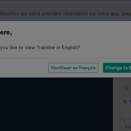
réduction sur votre première réservation sur notre app, jus
ere,
Cartes de réduction
Business
Panier
Mes
ou like to view Trainline in English?
Continuer en français
Change to E
De
À
All