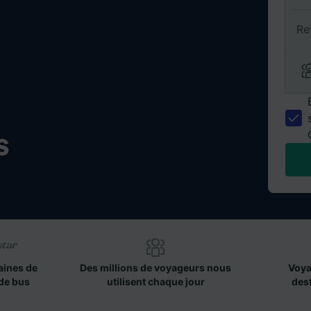
Re
s
aines de
Des millions de voyageurs nous
Voya
de bus
utilisent chaque jour
des