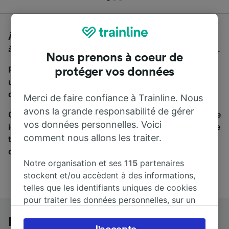
À la recherche d'un bus de Berlin Zoologischer Garten
à Hannover Messe/Laatzen, vous êtes au bon endroit.
Nous prenons à coeur de
Pour trouver des billets de bus, lancez simplement
protéger vos données
une recherche ci-dessus. Nous comparons les temps
de trajets et les prix des voyages, en train et en bus.
Merci de faire confiance à Trainline. Nous
avons la grande responsabilité de gérer
Qu’importe votre destination, votre voyage commence
vos données personnelles. Voici
ici. Nous collaborons avec plus de 170 compagnies de
comment nous allons les traiter.
train et de bus. Consultez et achetez vos billets sur
cette page.
Notre organisation et ses
115
partenaires
stockent et/ou accèdent à des informations,
telles que les identifiants uniques de cookies
pour traiter les données personnelles, sur un
appareil. Vous pouvez accepter ou gérer vos
Berlin Zoologischer Garten à
préférences, notamment en exerçant votre