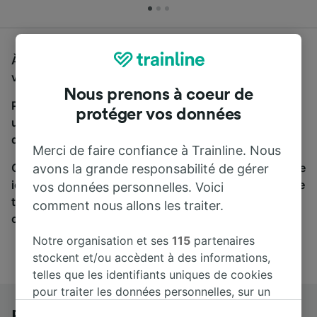
À la recherche d'un bus de Berlin Hbf à Nuremberg,
vous êtes au bon endroit.
Nous prenons à coeur de
Pour trouver des billets de bus, lancez simplement
protéger vos données
une recherche ci-dessus. Nous comparons les temps
de trajets et les prix des voyages, en train et en bus.
Merci de faire confiance à Trainline. Nous
Qu’importe votre destination, votre voyage commence
avons la grande responsabilité de gérer
ici. Nous collaborons avec plus de 170 compagnies de
vos données personnelles. Voici
train et de bus. Consultez et achetez vos billets sur
comment nous allons les traiter.
cette page.
Notre organisation et ses
115
partenaires
stockent et/ou accèdent à des informations,
telles que les identifiants uniques de cookies
pour traiter les données personnelles, sur un
appareil. Vous pouvez accepter ou gérer vos
Berlin Hbf à Nuremberg en bus