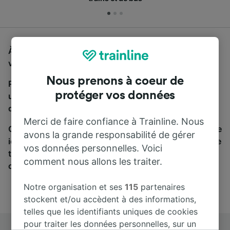
À la recherche d'un bus de Berlin à Gdańsk Central,
vous êtes au bon endroit.
Nous prenons à coeur de
Pour trouver des billets de bus, lancez simplement
protéger vos données
une recherche ci-dessus. Nous comparons les temps
de trajets et les prix des voyages, en train et en bus.
Merci de faire confiance à Trainline. Nous
Qu’importe votre destination, votre voyage commence
avons la grande responsabilité de gérer
ici. Nous collaborons avec plus de 170 compagnies de
vos données personnelles. Voici
train et de bus. Consultez et achetez vos billets sur
comment nous allons les traiter.
cette page.
Notre organisation et ses
115
partenaires
stockent et/ou accèdent à des informations,
telles que les identifiants uniques de cookies
pour traiter les données personnelles, sur un