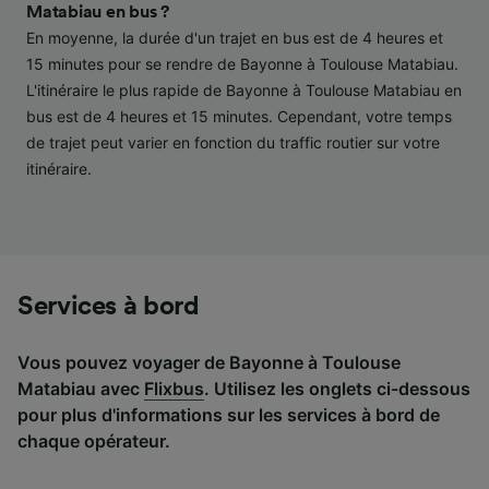
performance des publicités et du contenu,
Matabiau en bus ?
études d’audience et développement de
En moyenne, la durée d'un trajet en bus est de 4 heures et
services.
15 minutes pour se rendre de Bayonne à Toulouse Matabiau.
L'itinéraire le plus rapide de Bayonne à Toulouse Matabiau en
Liste de nos partenaires (fournisseurs)
bus est de 4 heures et 15 minutes. Cependant, votre temps
de trajet peut varier en fonction du traffic routier sur votre
itinéraire.
Services à bord
Vous pouvez voyager de Bayonne à Toulouse
Matabiau avec
Flixbus
. Utilisez les onglets ci-dessous
pour plus d'informations sur les services à bord de
chaque opérateur.