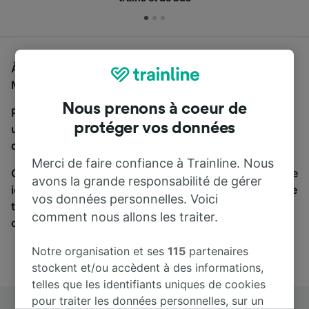
À la recherche d'un bus de Bayonne à Toulouse
Matabiau, vous êtes au bon endroit.
Nous prenons à coeur de
Pour trouver des billets de bus, lancez simplement
protéger vos données
une recherche ci-dessus. Nous comparons les temps
de trajets et les prix des voyages, en train et en bus.
Merci de faire confiance à Trainline. Nous
Qu’importe votre destination, votre voyage commence
avons la grande responsabilité de gérer
ici. Nous collaborons avec plus de 170 compagnies de
vos données personnelles. Voici
train et de bus. Consultez et achetez vos billets sur
comment nous allons les traiter.
cette page.
Notre organisation et ses
115
partenaires
stockent et/ou accèdent à des informations,
telles que les identifiants uniques de cookies
pour traiter les données personnelles, sur un