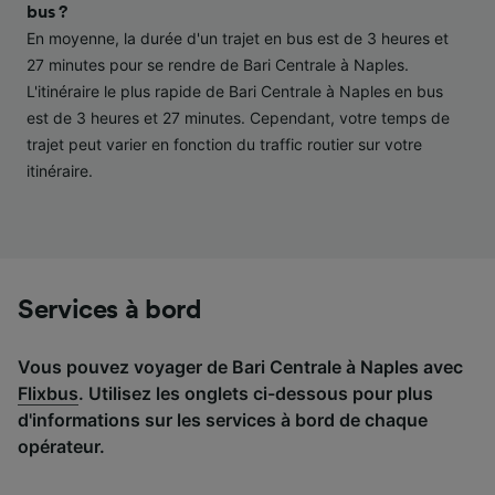
performance des publicités et du contenu,
bus ?
études d’audience et développement de
En moyenne, la durée d'un trajet en bus est de 3 heures et
services.
27 minutes pour se rendre de Bari Centrale à Naples.
L'itinéraire le plus rapide de Bari Centrale à Naples en bus
Liste de nos partenaires (fournisseurs)
est de 3 heures et 27 minutes. Cependant, votre temps de
trajet peut varier en fonction du traffic routier sur votre
itinéraire.
Services à bord
Vous pouvez voyager de Bari Centrale à Naples avec
Flixbus
. Utilisez les onglets ci-dessous pour plus
d'informations sur les services à bord de chaque
opérateur.