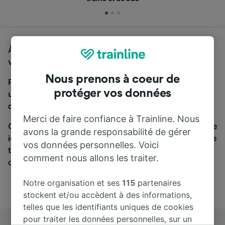
À la recherche d'un bus de Bari Centrale à Naples,
vous êtes au bon endroit.
Nous prenons à coeur de
Pour trouver des billets de bus, lancez simplement
protéger vos données
une recherche ci-dessus. Nous comparons les temps
de trajets et les prix des voyages, en train et en bus.
Merci de faire confiance à Trainline. Nous
Qu’importe votre destination, votre voyage commence
avons la grande responsabilité de gérer
ici. Nous collaborons avec plus de 170 compagnies de
vos données personnelles. Voici
train et de bus. Consultez et achetez vos billets sur
comment nous allons les traiter.
cette page.
Notre organisation et ses
115
partenaires
stockent et/ou accèdent à des informations,
telles que les identifiants uniques de cookies
pour traiter les données personnelles, sur un