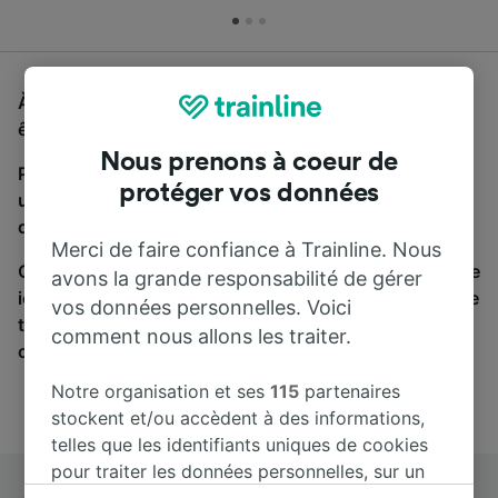
À la recherche d'un bus de Avignon à Béziers, vous
êtes au bon endroit.
Nous prenons à coeur de
Pour trouver des billets de bus, lancez simplement
protéger vos données
une recherche ci-dessus. Nous comparons les temps
de trajets et les prix des voyages, en train et en bus.
Merci de faire confiance à Trainline. Nous
Qu’importe votre destination, votre voyage commence
avons la grande responsabilité de gérer
ici. Nous collaborons avec plus de 170 compagnies de
vos données personnelles. Voici
train et de bus. Consultez et achetez vos billets sur
comment nous allons les traiter.
cette page.
Notre organisation et ses
115
partenaires
stockent et/ou accèdent à des informations,
telles que les identifiants uniques de cookies
pour traiter les données personnelles, sur un
appareil. Vous pouvez accepter ou gérer vos