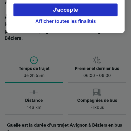
Avignon à Béziers en bus
préférences, notamment en exerçant votre
J'accepte
droit d’opposition à l’intérêt légitime, en
À la recherche de l’itinéraire retour en bus ? C'est par
cliquant ci-dessous ou à tout moment sur la
Afficher toutes les finalités
ici :
Bus de Béziers à Avignon
.
Si vous préférez
page de la politique de confidentialité. Ces
prendre le train, regardez les
trains de Avignon à
préférences seront signalées à nos partenaires
Béziers
.
et n’affecteront pas les données de navigation.
Vos données ne seront pas utilisées à des fins
de traçage si vous nous avez demandé de ne
pas vous tracer.
Temps de trajet
Premier et dernier bus
Nos équipes ainsi que nos partenaires
de 2h 55m
06:00 - 06:00
externes, traitent des données selon les
finalités suivantes :
Utiliser des données de géolocalisation
Distance
Compagnies de bus
précises. Analyser activement les
caractéristiques de l’appareil pour
146 km
Flixbus
l’identification. Stocker et/ou accéder à des
informations sur un appareil. Publicités et
contenu personnalisés, mesure de
Quelle est la durée d’un trajet Avignon à Béziers en bus
performance des publicités et du contenu,