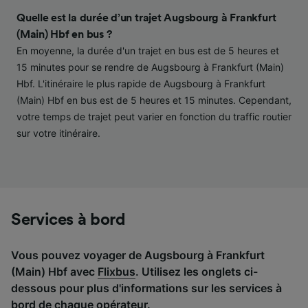
contenu personnalisés, mesure de
performance des publicités et du contenu,
Quelle est la durée d’un trajet Augsbourg à Frankfurt
études d’audience et développement de
(Main) Hbf en bus ?
services.
En moyenne, la durée d'un trajet en bus est de 5 heures et
15 minutes pour se rendre de Augsbourg à Frankfurt (Main)
Liste de nos partenaires (fournisseurs)
Hbf. L'itinéraire le plus rapide de Augsbourg à Frankfurt
(Main) Hbf en bus est de 5 heures et 15 minutes. Cependant,
votre temps de trajet peut varier en fonction du traffic routier
sur votre itinéraire.
Services à bord
Vous pouvez voyager de Augsbourg à Frankfurt
(Main) Hbf avec
Flixbus
. Utilisez les onglets ci-
dessous pour plus d'informations sur les services à
bord de chaque opérateur.