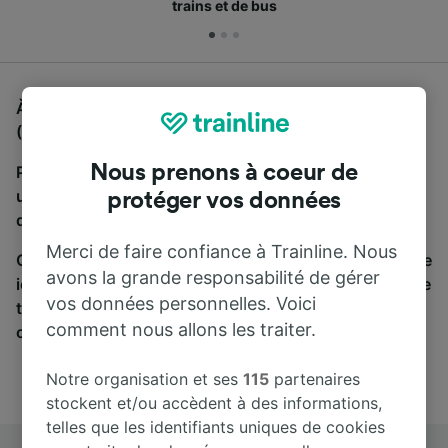
trains et de bus
À la recherche d'un bus de Augsbourg à Frankfurt
(Main) Hbf, vous êtes au bon endroit.
Nous prenons à coeur de
Pour trouver des billets de bus, lancez simplement
une recherche ci-dessus. Nous comparons les temps
protéger vos données
de trajets et les prix des voyages, en train et en bus.
Merci de faire confiance à Trainline. Nous
Qu’importe votre destination, votre voyage commence
avons la grande responsabilité de gérer
ici. Nous collaborons avec plus de 170 compagnies de
vos données personnelles. Voici
train et de bus. Consultez et achetez vos billets sur
comment nous allons les traiter.
cette page.
Notre organisation et ses
115
partenaires
stockent et/ou accèdent à des informations,
telles que les identifiants uniques de cookies