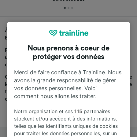
À la recherche d'un bus de Angers St-Laud à Lille-
Europe, vous êtes au bon endroit.
Nous prenons à coeur de
Pour trouver des billets de bus, lancez simplement
protéger vos données
une recherche ci-dessus. Nous comparons les temps
de trajets et les prix des voyages, en train et en bus.
Merci de faire confiance à Trainline. Nous
Qu’importe votre destination, votre voyage commence
avons la grande responsabilité de gérer
ici. Nous collaborons avec plus de 170 compagnies de
vos données personnelles. Voici
train et de bus. Consultez et achetez vos billets sur
comment nous allons les traiter.
cette page.
Notre organisation et ses
115
partenaires
stockent et/ou accèdent à des informations,
telles que les identifiants uniques de cookies
pour traiter les données personnelles, sur un