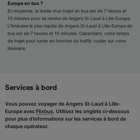
performance des publicités et du contenu,
Europe en bus ?
études d’audience et développement de
En moyenne, la durée d'un trajet en bus est de 7 heures et
services.
10 minutes pour se rendre de Angers St-Laud à Lille-Europe.
L'itinéraire le plus rapide de Angers St-Laud à Lille-Europe en
Liste de nos partenaires (fournisseurs)
bus est de 7 heures et 10 minutes. Cependant, votre temps
de trajet peut varier en fonction du traffic routier sur votre
itinéraire.
Services à bord
Vous pouvez voyager de Angers St-Laud à Lille-
Europe avec
Flixbus
. Utilisez les onglets ci-dessous
pour plus d'informations sur les services à bord de
chaque opérateur.