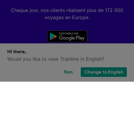
Chaque jour, nos clients réalisent plus de 172 000
voyages en Europe.
Hi there,
Would you like to view Trainline in English?
Non
Change to English