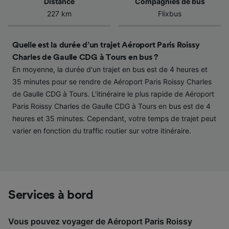
Distance
Compagnies de bus
informations sur un appareil. Publicités et
227 km
Flixbus
contenu personnalisés, mesure de
performance des publicités et du contenu,
études d’audience et développement de
services.
Quelle est la durée d’un trajet Aéroport Paris Roissy
Charles de Gaulle CDG à Tours en bus ?
Liste de nos partenaires (fournisseurs)
En moyenne, la durée d'un trajet en bus est de 4 heures et
35 minutes pour se rendre de Aéroport Paris Roissy Charles
de Gaulle CDG à Tours. L'itinéraire le plus rapide de Aéroport
Paris Roissy Charles de Gaulle CDG à Tours en bus est de 4
heures et 35 minutes. Cependant, votre temps de trajet peut
varier en fonction du traffic routier sur votre itinéraire.
Services à bord
Vous pouvez voyager de Aéroport Paris Roissy