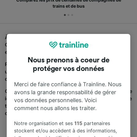
trains et de bus
À la recherche d'un bus de Aéroport Paris Roissy
Charles de Gaulle CDG à Tours, vous êtes au bon
endroit.
Nous prenons à coeur de
Pour trouver des billets de bus, lancez simplement
protéger vos données
une recherche ci-dessus. Nous comparons les temps
de trajets et les prix des voyages, en train et en bus.
Merci de faire confiance à Trainline. Nous
Qu’importe votre destination, votre voyage commence
avons la grande responsabilité de gérer
ici. Nous collaborons avec plus de 170 compagnies de
vos données personnelles. Voici
train et de bus. Consultez et achetez vos billets sur
comment nous allons les traiter.
cette page.
Notre organisation et ses
115
partenaires
stockent et/ou accèdent à des informations,