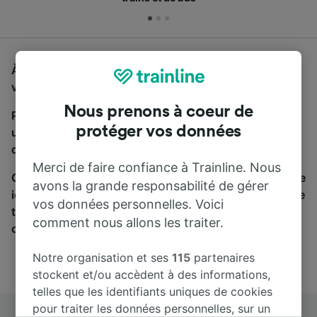
À la recherche d'un bus de Achim à Oldenburg (Oldb),
vous êtes au bon endroit.
Nous prenons à coeur de
Pour trouver des billets de bus, lancez simplement
protéger vos données
une recherche ci-dessus. Nous comparons les temps
de trajets et les prix des voyages, en train et en bus.
Merci de faire confiance à Trainline. Nous
Qu’importe votre destination, votre voyage commence
avons la grande responsabilité de gérer
ici. Nous collaborons avec plus de 170 compagnies de
vos données personnelles. Voici
train et de bus. Consultez et achetez vos billets sur
comment nous allons les traiter.
cette page.
Notre organisation et ses
115
partenaires
stockent et/ou accèdent à des informations,
telles que les identifiants uniques de cookies
pour traiter les données personnelles, sur un