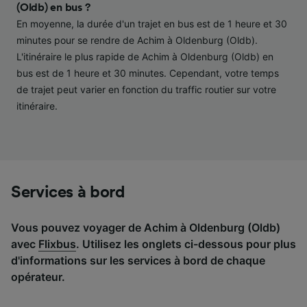
performance des publicités et du contenu,
(Oldb) en bus ?
études d’audience et développement de
En moyenne, la durée d'un trajet en bus est de 1 heure et 30
services.
minutes pour se rendre de Achim à Oldenburg (Oldb).
L'itinéraire le plus rapide de Achim à Oldenburg (Oldb) en
Liste de nos partenaires (fournisseurs)
bus est de 1 heure et 30 minutes. Cependant, votre temps
de trajet peut varier en fonction du traffic routier sur votre
itinéraire.
Services à bord
Vous pouvez voyager de Achim à Oldenburg (Oldb)
avec
Flixbus
. Utilisez les onglets ci-dessous pour plus
d'informations sur les services à bord de chaque
opérateur.