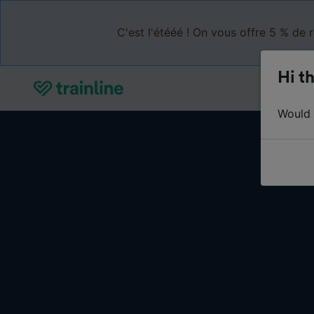
C'est l'étééé ! On vous offre 5 % de 
Hi th
Would y