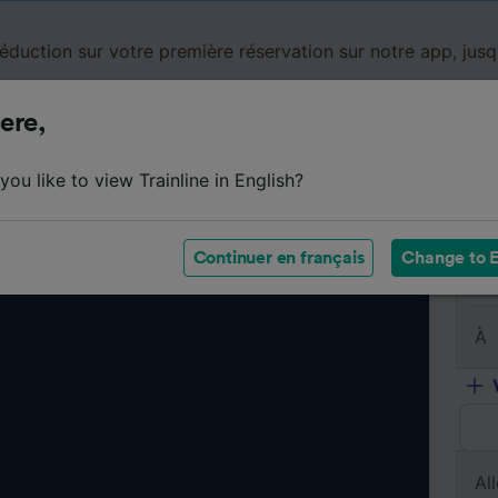
réduction sur votre première réservation sur notre app, jus
ere,
Cartes de réduction
Business
Panier
Mes
ou like to view Trainline in English?
Continuer en français
Change to E
De
À
All