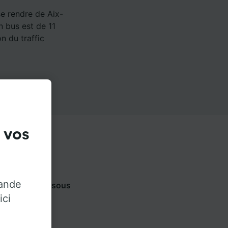
se rendre de Aix-
n bus est de 11
n du traffic
 vos
rande
 onglets ci-dessous
ici
ateur.