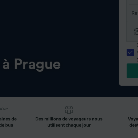
Re
 à Prague
aines de
Des millions de voyageurs nous
Voya
de bus
utilisent chaque jour
des