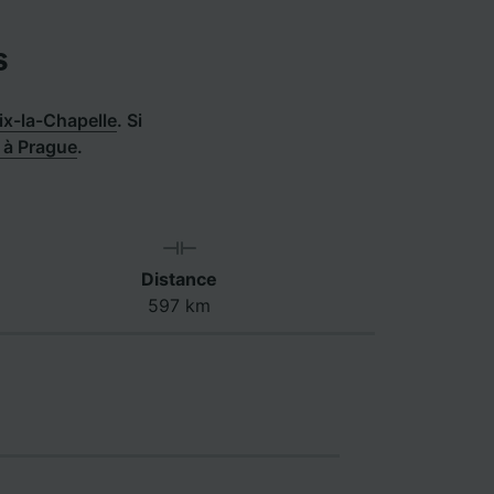
s
ix-la-Chapelle
.
Si
e à Prague
.
Distance
597 km