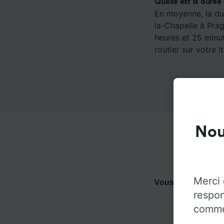
Quelle est la durée
En moyenne, la dur
la-Chapelle à Prag
heures et 25 minut
routier sur votre it
Nou
Merci 
Vous pouvez voya
respon
pour 
commen