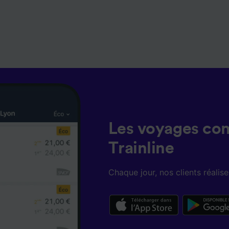
Les voyages co
Trainline
Chaque jour, nos clients réali