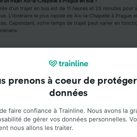
 d’un trajet Aix-la-Chapelle à Prague en bus ?
ée d'un trajet en bus est de 11 heures et 25 minutes pour 
ue. L'itinéraire le plus rapide de Aix-la-Chapelle à Prague e
es. Cependant, votre temps de trajet peut varier en fonctio
inéraire.
s prenons à coeur de protéger
données
Services à bord
de faire confiance à Trainline. Nous avons la g
ger de Aix-la-Chapelle à Prague avec
Flixbus
. Utilisez les
sabilité de gérer vos données personnelles. Vo
plus d'informations sur les services à bord de chaque opér
t nous allons les traiter.