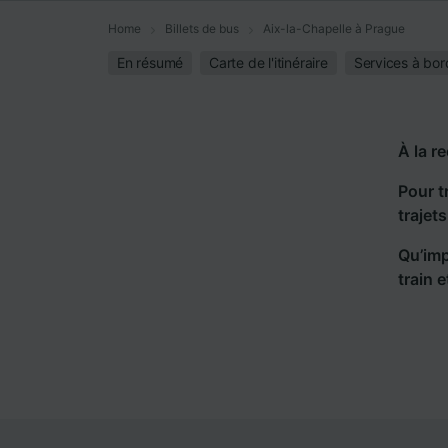
Home
Billets de bus
Aix-la-Chapelle à Prague
En résumé
Carte de l'itinéraire
Services à bor
À la r
Pour t
trajet
Qu’imp
train 