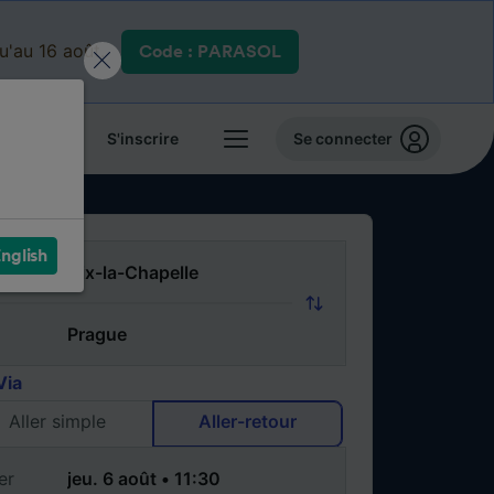
qu'au 16 août.
Code : PARASOL
 billets
S'inscrire
Se connecter
nglish
Via
Aller simple
Aller-retour
er