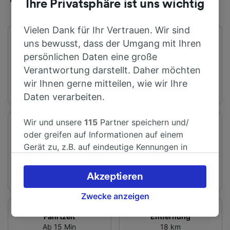
Ihre Privatsphäre ist uns wichtig
Vielen Dank für Ihr Vertrauen. Wir sind
uns bewusst, dass der Umgang mit Ihren
Erster Zug
Letzter Zug
03:56
00:09
persönlichen Daten eine große
Verantwortung darstellt. Daher möchten
wir Ihnen gerne mitteilen, wie wir Ihre
Daten verarbeiten.
Wir und unsere
115
Partner speichern und/
Abfahrtsstation
Ankunftsstation
oder greifen auf Informationen auf einem
Surbiton
London
Gerät zu, z.B. auf eindeutige Kennungen in
Cookies, um personenbezogene Daten zu
verarbeiten. Sie können Ihre Präferenzen
Akzeptieren
akzeptieren oder verwalten, einschließlich
Ihres Widerspruchsrechts bei berechtigtem
Zwecke anzeigen
Interesse. Klicken Sie dazu bitte unten oder
Fahrtzeit
Entfernung
besuchen Sie jederzeit die Seite der
Ab 15 Min
18 km