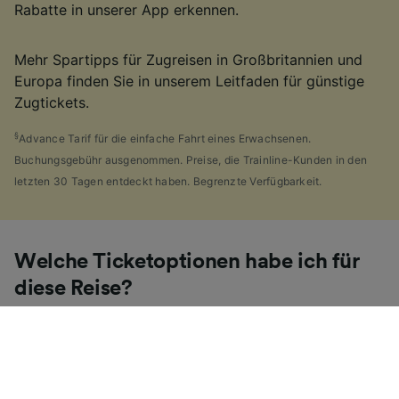
Rabatte in unserer App erkennen.
Mehr Spartipps für Zugreisen in Großbritannien und
Europa finden Sie in unserem Leitfaden für günstige
Zugtickets.
§
Advance Tarif für die einfache Fahrt eines Erwachsenen.
Buchungsgebühr ausgenommen. Preise, die Trainline-Kunden in den
letzten 30 Tagen entdeckt haben. Begrenzte Verfügbarkeit.
Welche Ticketoptionen habe ich für
diese Reise?
Wenn es Ihnen wie uns geht, haben Sie vermutlich die
Vielzahl von
Ticketarten
entdeckt, die es in
Großbritannien gibt und sich gefragt, warum dies so
viele sind. Als Hilfe haben wir einen praktischen