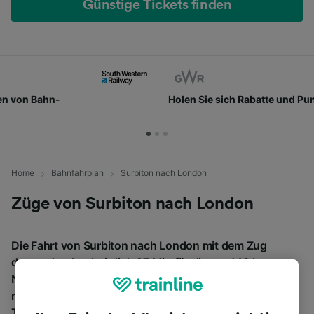
Günstige Tickets finden
Holen Sie sich Rabatte und Punkte
Home
Bahnfahrplan
Surbiton nach London
Züge von Surbiton nach London
Die Fahrt von Surbiton nach London mit dem Zug
dauert durchschnittlich 27 Min für die rund 18 km.
Normalerweise fahren pro Tag 183 Züge von Surbiton
nach London. Bei einer Buchung im Voraus kosten
Tickets ab € 11,52.