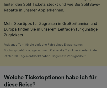
hinter den Split Tickets steckt und wie Sie SplitSave-
Rabatte in unserer App erkennen.
Mehr Spartipps für Zugreisen in Großbritannien und
Europa finden Sie in unserem Leitfaden für günstige
Zugtickets.
§
Advance Tarif für die einfache Fahrt eines Erwachsenen.
Buchungsgebühr ausgenommen. Preise, die Trainline-Kunden in den
letzten 30 Tagen entdeckt haben. Begrenzte Verfügbarkeit.
Welche Ticketoptionen habe ich für
diese Reise?
Wenn es Ihnen wie uns geht, haben Sie vermutlich die
Vielzahl von
Ticketarten
entdeckt, die es in