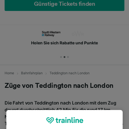
Günstige Tickets finden
Holen Sie sich Rabatte und Punkte
Home
Bahnfahrplan
Teddington nach London
Züge von Teddington nach London
Die Fahrt von Teddington nach London mit dem Zug
dauert durchschnittlich 42 Min für die rund 17 km.
Normalerweise fahren pro Tag 110 Züge von
Teddington nach London. Bei einer Buchung im Voraus