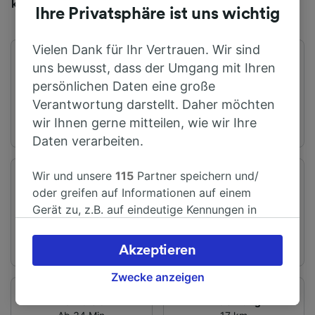
kosten Tickets ab € 11,52.
Ihre Privatsphäre ist uns wichtig
Vielen Dank für Ihr Vertrauen. Wir sind
Erster Zug
Letzter Zug
uns bewusst, dass der Umgang mit Ihren
03:58
00:11
persönlichen Daten eine große
Verantwortung darstellt. Daher möchten
wir Ihnen gerne mitteilen, wie wir Ihre
Daten verarbeiten.
Wir und unsere
115
Partner speichern und/
Abfahrtsstation
Ankunftsstation
oder greifen auf Informationen auf einem
Teddington
London
Gerät zu, z.B. auf eindeutige Kennungen in
Cookies, um personenbezogene Daten zu
verarbeiten. Sie können Ihre Präferenzen
Akzeptieren
akzeptieren oder verwalten, einschließlich
Ihres Widerspruchsrechts bei berechtigtem
Zwecke anzeigen
Interesse. Klicken Sie dazu bitte unten oder
Fahrtzeit
Entfernung
besuchen Sie jederzeit die Seite der