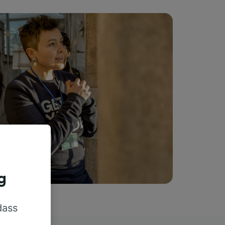
g
dass