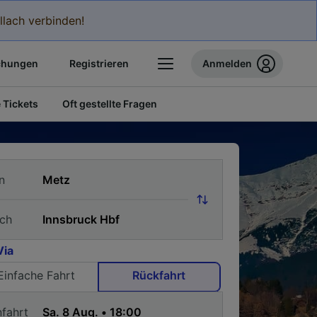
llach verbinden!
chungen
Registrieren
Anmelden
 Tickets
Oft gestellte Fragen
n
ch
Via
Einfache Fahrt
Rückfahrt
nfahrt