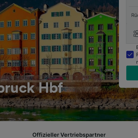
Rü
bruck Hbf
Offizieller Vertriebspartner