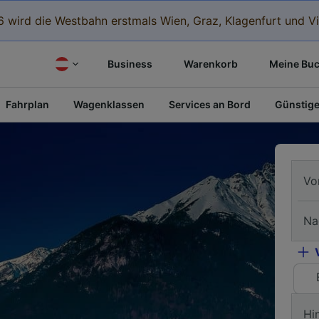
 wird die Westbahn erstmals Wien, Graz, Klagenfurt und Vi
Business
Warenkorb
Meine Bu
Fahrplan
Wagenklassen
Services an Bord
Günstige
Vo
Na
Hi