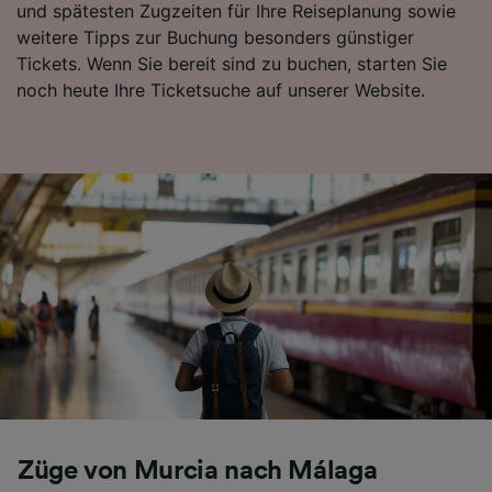
und spätesten Zugzeiten für Ihre Reiseplanung sowie
Folgendes bereitzustellen:
weitere Tipps zur Buchung besonders günstiger
Verwendung genauer Standortdaten.
Tickets. Wenn Sie bereit sind zu buchen, starten Sie
Endgeräteeigenschaften zur Identifikation
aktiv abfragen. Speichern von oder Zugriff auf
noch heute Ihre Ticketsuche auf unserer Website.
Informationen auf einem Endgerät.
Personalisierte Werbung und Inhalte, Messung
von Werbeleistung und der Performance von
Inhalten, Zielgruppenforschung sowie
Entwicklung und Verbesserung von
Angeboten.
Liste der Partner (Lieferanten)
Züge von Murcia nach Málaga