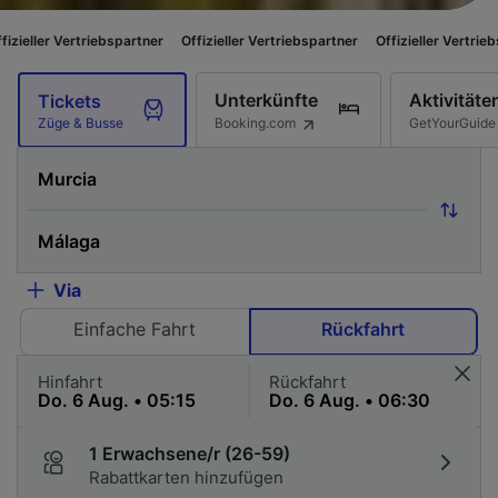
spartner
Offizieller Vertriebspartner
Offizieller Vertriebspartner
Offizi
Unterkünfte
Aktivitäte
Tickets
Booking.com
GetYourGuide
Züge & Busse
Via
Einfache Fahrt
Rückfahrt
Hinfahrt
Rückfahrt
1 Erwachsene/r (26-59)
Rabattkarten hinzufügen