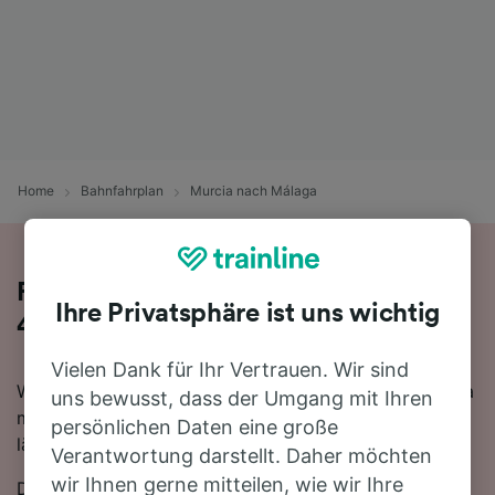
Home
Bahnfahrplan
Murcia nach Málaga
Reisen Sie mit dem Zug in 10 Stunden
Ihre Privatsphäre ist uns wichtig
47 Minuten von Murcia nach Málaga
Vielen Dank für Ihr Vertrauen. Wir sind
Wenn Sie mehr über die Reise von Murcia nach Málaga
uns bewusst, dass der Umgang mit Ihren
mit dem Zug erfahren möchten, suchen Sie nicht
persönlichen Daten eine große
länger!
Verantwortung darstellt. Daher möchten
wir Ihnen gerne mitteilen, wie wir Ihre
Die schnellste Reisezeit auf dieser Strecke beträgt 10