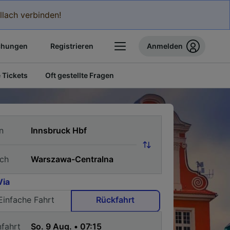
llach verbinden!
chungen
Registrieren
Anmelden
 Tickets
Oft gestellte Fragen
n
ch
Via
Einfache Fahrt
Rückfahrt
nfahrt