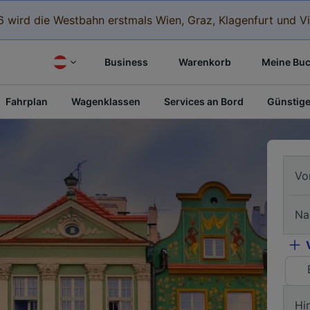
 wird die Westbahn erstmals Wien, Graz, Klagenfurt und Vi
Business
Warenkorb
Meine Bu
Fahrplan
Wagenklassen
Services an Bord
Günstige
Vo
Na
Hi