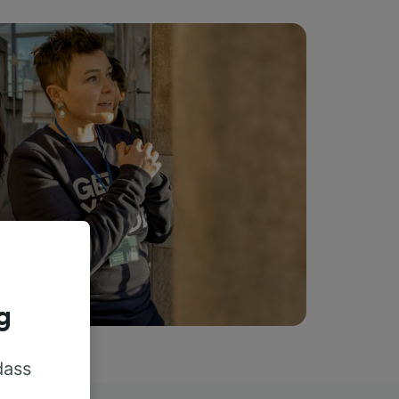
g
dass