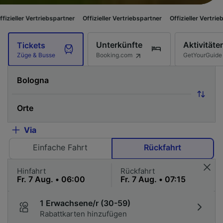
rtriebspartner
Offizieller Vertriebspartner
Offizieller Vertriebspartner
Unterkünfte
Aktivitäte
Tickets
Booking.com
GetYourGuide
Züge & Busse
Via
Einfache Fahrt
Rückfahrt
Hinfahrt
Rückfahrt
1 Erwachsene/r (30-59)
Rabattkarten hinzufügen