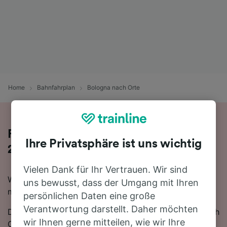
Home
Bahnfahrplan
Bologna nach Orte
Fahren Sie mit dem Zug in 2 Stunden
Ihre Privatsphäre ist uns wichtig
23 Minuten von Bologna nach Orte
Vielen Dank für Ihr Vertrauen. Wir sind
Wenn Sie mit dem Zug von Bologna nach Orte reisen
uns bewusst, dass der Umgang mit Ihren
möchten, sind Sie hier genau richtig.
persönlichen Daten eine große
Verantwortung darstellt. Daher möchten
Die schnellste Reisezeit für die Fahrt von Bologna nach
wir Ihnen gerne mitteilen, wie wir Ihre
Orte mit dem Zug beträgt 2 Stunden 23 Minuten. In