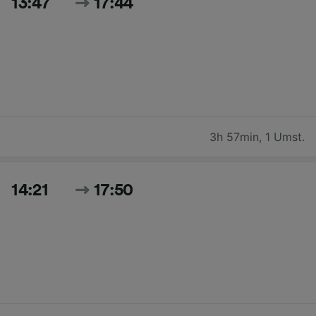
13:47
17:44
3h 57min
,
1 Umst.
14:21
17:50