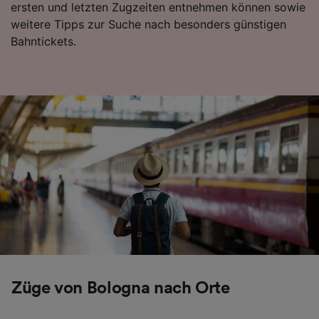
ersten und letzten Zugzeiten entnehmen können sowie
Folgendes bereitzustellen:
weitere Tipps zur Suche nach besonders günstigen
Verwendung genauer Standortdaten.
Bahntickets.
Endgeräteeigenschaften zur Identifikation
aktiv abfragen. Speichern von oder Zugriff auf
Informationen auf einem Endgerät.
Personalisierte Werbung und Inhalte, Messung
von Werbeleistung und der Performance von
Inhalten, Zielgruppenforschung sowie
Entwicklung und Verbesserung von
Angeboten.
Liste der Partner (Lieferanten)
Züge von Bologna nach Orte