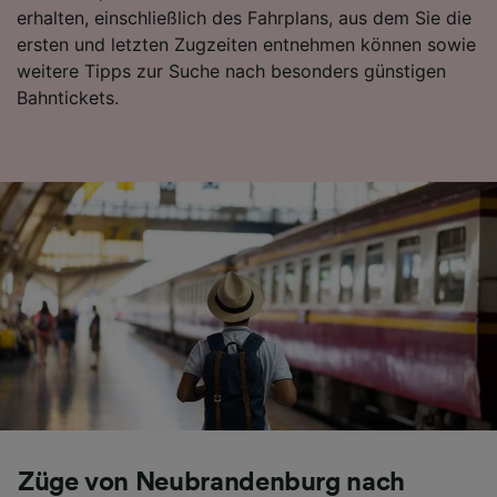
erhalten, einschließlich des Fahrplans, aus dem Sie die
Folgendes bereitzustellen:
ersten und letzten Zugzeiten entnehmen können sowie
Verwendung genauer Standortdaten.
Endgeräteeigenschaften zur Identifikation
weitere Tipps zur Suche nach besonders günstigen
aktiv abfragen. Speichern von oder Zugriff auf
Bahntickets.
Informationen auf einem Endgerät.
Personalisierte Werbung und Inhalte, Messung
von Werbeleistung und der Performance von
Inhalten, Zielgruppenforschung sowie
Entwicklung und Verbesserung von
Angeboten.
Liste der Partner (Lieferanten)
Züge von Neubrandenburg nach