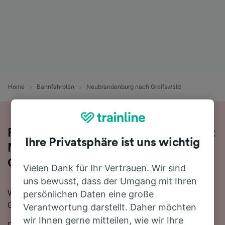
Home
Bahnfahrplan
Neubrandenburg nach Greifswald
Fahren Sie mit dem Zug in 1 Stunde 42
Ihre Privatsphäre ist uns wichtig
Minuten von Neubrandenburg nach
Greifswald
Vielen Dank für Ihr Vertrauen. Wir sind
uns bewusst, dass der Umgang mit Ihren
Wenn Sie mit dem Zug von Neubrandenburg nach
persönlichen Daten eine große
Greifswald reisen möchten, sind Sie hier genau richtig.
Verantwortung darstellt. Daher möchten
wir Ihnen gerne mitteilen, wie wir Ihre
Die schnellste Reisezeit für die Fahrt von