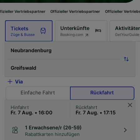
iebspartner
Offizieller Vertriebspartner
Offizieller Vertriebspartner
Off
Unterkünfte
Aktivitäte
Tickets
Booking.com
GetYourGuide
Züge & Busse
Via
Einfache Fahrt
Rückfahrt
Hinfahrt
Rückfahrt
1 Erwachsene/r (26-59)
Rabattkarten hinzufügen