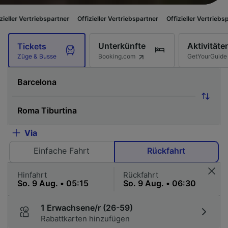
spartner
Offizieller Vertriebspartner
Offizieller Vertriebspartner
Offizie
Unterkünfte
Aktivitäte
Tickets
Booking.com
GetYourGuide
Züge & Busse
Via
Einfache Fahrt
Rückfahrt
Hinfahrt
Rückfahrt
1 Erwachsene/r (26-59)
Rabattkarten hinzufügen