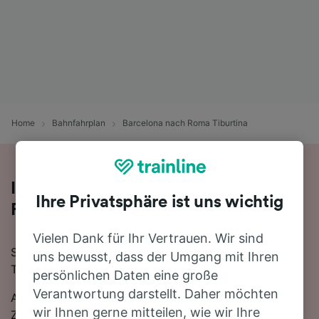
Home
Bahnfahrplan
Barcelona nach Roma Tiburtina
Ihre Zugfahrt von Barcelona nach
Ihre Privatsphäre ist uns wichtig
Roma Tiburtina
Vielen Dank für Ihr Vertrauen. Wir sind
Sie planen eine Zugfahrt von Barcelona nach Roma
uns bewusst, dass der Umgang mit Ihren
Tiburtina? Starten Sie jetzt Ihre Suche!
persönlichen Daten eine große
Verantwortung darstellt. Daher möchten
Auf der 862 km langen Strecke fahren in der Regel 4
wir Ihnen gerne mitteilen, wie wir Ihre
Züge, die schnellste Reisezeit beträgt dabei 20