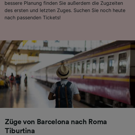
bessere Planung finden Sie außerdem die Zugzeiten
Folgendes bereitzustellen:
des ersten und letzten Zuges. Suchen Sie noch heute
Verwendung genauer Standortdaten.
nach passenden Tickets!
Endgeräteeigenschaften zur Identifikation
aktiv abfragen. Speichern von oder Zugriff auf
Informationen auf einem Endgerät.
Personalisierte Werbung und Inhalte, Messung
von Werbeleistung und der Performance von
Inhalten, Zielgruppenforschung sowie
Entwicklung und Verbesserung von
Angeboten.
Liste der Partner (Lieferanten)
Züge von Barcelona nach Roma
Tiburtina