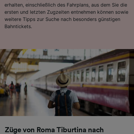
erhalten, einschließlich des Fahrplans, aus dem Sie die
Folgendes bereitzustellen:
ersten und letzten Zugzeiten entnehmen können sowie
Verwendung genauer Standortdaten.
Endgeräteeigenschaften zur Identifikation
weitere Tipps zur Suche nach besonders günstigen
aktiv abfragen. Speichern von oder Zugriff auf
Bahntickets.
Informationen auf einem Endgerät.
Personalisierte Werbung und Inhalte, Messung
von Werbeleistung und der Performance von
Inhalten, Zielgruppenforschung sowie
Entwicklung und Verbesserung von
Angeboten.
Liste der Partner (Lieferanten)
Züge von Roma Tiburtina nach