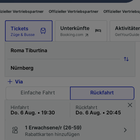
iebspartner
Offizieller Vertriebspartner
Offizieller Vertriebspartner
Off
Unterkünfte
Aktivitäte
Tickets
Booking.com
GetYourGuide
Züge & Busse
Via
Einfache Fahrt
Rückfahrt
Hinfahrt
Rückfahrt
1 Erwachsene/r (26-59)
Rabattkarten hinzufügen