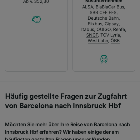
Busunternehmen
Ab € 352,30
ALSA
,
BlaBlaCar Bus
,
SBB CFF FFS
,
Deutsche Bahn
,
Flixbus
,
Gipsyy
,
Itabus
,
OUIGO
,
Renfe
,
SNCF
,
TGV Lyria
,
Westbahn
,
ÖBB
Häufig gestellte Fragen zur Zugfahrt
von Barcelona nach Innsbruck Hbf
Möchten Sie mehr über Ihre Reise von Barcelona nach
Innsbruck Hbf erfahren? Wir haben einige der am
häufigsten gestellten Fragen unserer Kunden