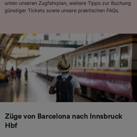
unten unseren Zugfahrplan, weitere Tipps zur Buchung
Folgendes bereitzustellen:
günstiger Tickets sowie unsere praktischen FAQs.
Verwendung genauer Standortdaten.
Endgeräteeigenschaften zur Identifikation
aktiv abfragen. Speichern von oder Zugriff auf
Informationen auf einem Endgerät.
Personalisierte Werbung und Inhalte, Messung
von Werbeleistung und der Performance von
Inhalten, Zielgruppenforschung sowie
Entwicklung und Verbesserung von
Angeboten.
Liste der Partner (Lieferanten)
Züge von Barcelona nach Innsbruck
Hbf