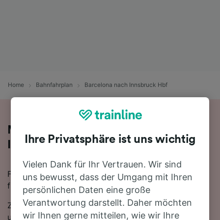
Home
Bahnfahrplan
Barcelona nach Innsbruck Hbf
Mit der Bahn von Barcelona nach
Ihre Privatsphäre ist uns wichtig
Innsbruck Hbf
Vielen Dank für Ihr Vertrauen. Wir sind
Für eine Zugfahrt von Barcelona nach Innsbruck Hbf
uns bewusst, dass der Umgang mit Ihren
finden Sie bei uns alles, was Sie brauchen.
persönlichen Daten eine große
Verantwortung darstellt. Daher möchten
Zwischen Barcelona und Innsbruck Hbf verkehren
wir Ihnen gerne mitteilen, wie wir Ihre
ungefähr 7 Züge am Tag, die mit der schnellsten