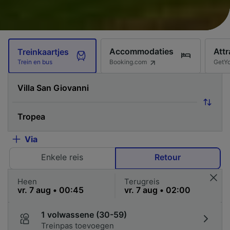
Accommodaties
Attr
Treinkaartjes
Booking.com
GetY
Trein en bus
Via
Enkele reis
Retour
Heen
Terugreis
1 volwassene (30-59)
Treinpas toevoegen