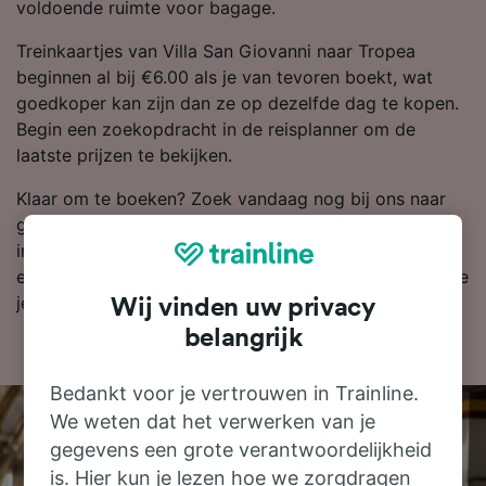
voldoende ruimte voor bagage.
Treinkaartjes van Villa San Giovanni naar Tropea
beginnen al bij €6.00 als je van tevoren boekt, wat
goedkoper kan zijn dan ze op dezelfde dag te kopen.
Begin een zoekopdracht in de reisplanner om de
laatste prijzen te bekijken.
Klaar om te boeken? Zoek vandaag nog bij ons naar
goedkope treinkaartjes. Lees verder voor meer
informatie, zoals onze dienstregeling, waarin je de
eerste en laatste treinen kunt bekijken en tips over hoe
je goedkope treinkaartjes kunt vinden.
Wij vinden uw privacy
belangrijk
Bedankt voor je vertrouwen in Trainline.
We weten dat het verwerken van je
gegevens een grote verantwoordelijkheid
is. Hier kun je lezen hoe we zorgdragen