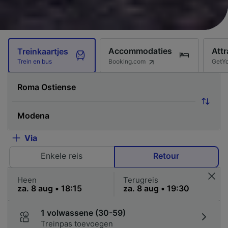
Accommodaties
Attr
Treinkaartjes
Booking.com
GetY
Trein en bus
Via
Enkele reis
Retour
Heen
Terugreis
1 volwassene (30-59)
Treinpas toevoegen