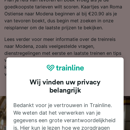
goedkoopste tarieven wilt scoren. Kaartjes van Roma
Ostiense naar Modena beginnen al bij €20.90 als je
van tevoren boekt, dus begin met zoeken in onze
reisplanner om de laatste prijzen te bekijken.
Lees verder voor meer informatie over de treinreis
naar Modena, zoals veelgestelde vragen,
dienstregelingen met eerste en laatste treinen en tips
voor het boeken van goedkope treinkaartjes. Als je er
klaar voor bent om te boeken, zoek je kaartjes dan
vandaag nog bij ons naar goedkope treinkaartjes.
Wij vinden uw privacy
belangrijk
Bedankt voor je vertrouwen in Trainline.
We weten dat het verwerken van je
gegevens een grote verantwoordelijkheid
is. Hier kun je lezen hoe we zorgdragen