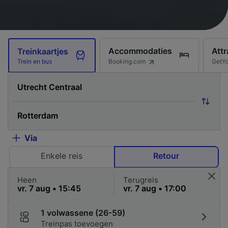
Accommodaties
Attr
Treinkaartjes
Booking.com
GetY
Trein en bus
Via
Enkele reis
Retour
Heen
Terugreis
1 volwassene (26-59)
Treinpas toevoegen