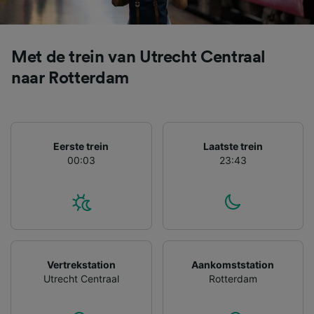
gevraagd om je niet te volgen.
Wij en onze partners verwerken gegevens
voor de volgende doeleinden:
Met de trein van Utrecht Centraal
Precieze geolocatiegegevens gebruiken. De
naar Rotterdam
apparaatkenmerken actief scannen ter
identificatie. Informatie op een apparaat
opslaan en/of openen. Gepersonaliseerde
advertenties en content, advertentie- en
contentmetingen, doelgroepenonderzoek en
Eerste trein
Laatste trein
ontwikkeling van diensten.
00:03
23:43
Partnerlijst (derden)
Vertrekstation
Aankomststation
Utrecht Centraal
Rotterdam