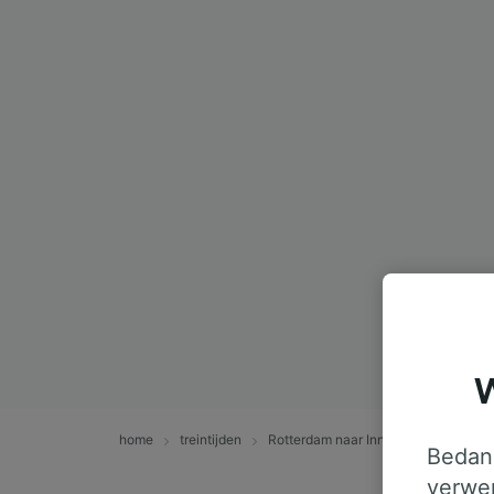
W
home
treintijden
Rotterdam naar Innsbruck Hbf
Bedank
verwer