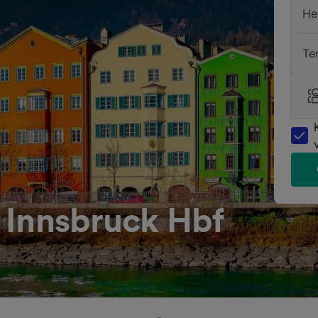
He
Te
 Innsbruck Hbf