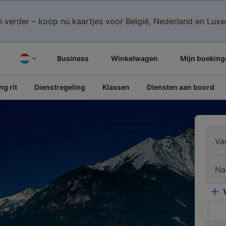
n verder – koop nu kaartjes voor België, Nederland en Lu
Business
Winkelwagen
Mijn boeking
g rit
Dienstregeling
Klassen
Diensten aan boord
Va
Na