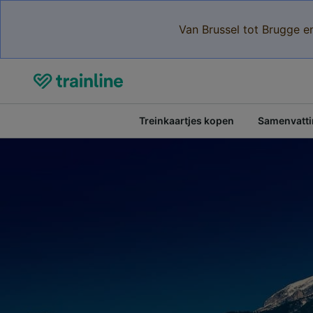
Van Brussel tot Brugge e
Treinkaartjes kopen
Samenvattin