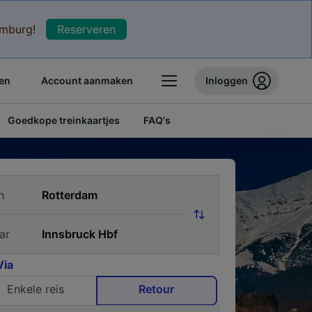
xemburg!
Reserveren
en
Account aanmaken
Inloggen
Goedkope treinkaartjes
FAQ's
n
ar
Via
Enkele reis
Retour