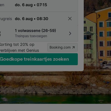
en
rugreis
1 volwassene (26-59)
Treinpas toevoegen
Korting tot 20% op
Booking.com
verblijven met Genius
Goedkope treinkaartjes zoeken