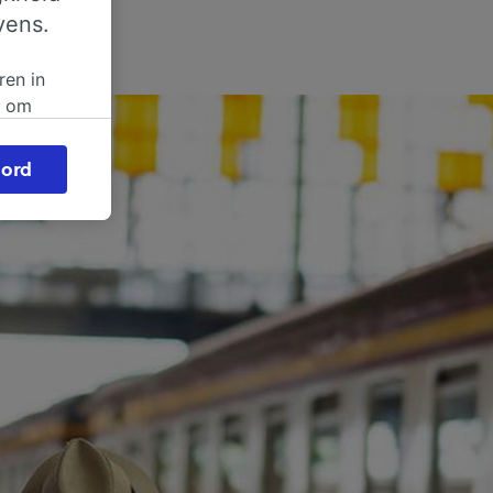
vens.
ren in
n om
 of
ord
beroep
ingen op
ze
vloed
ng als
inden:
tief
en
sten.