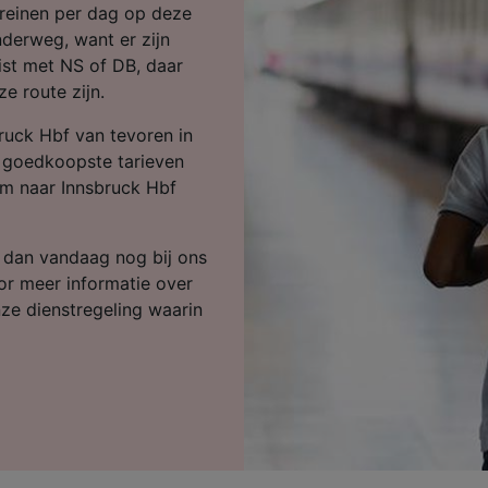
ijst (derden)
treinen per dag op deze
derweg, want er zijn
eist met NS of DB, daar
e route zijn.
ruck Hbf van tevoren in
de goedkoopste tarieven
am naar Innsbruck Hbf
k dan vandaag nog bij ons
or meer informatie over
nze dienstregeling waarin