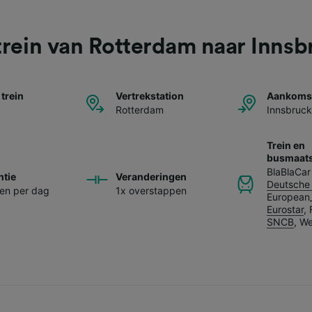
trein van Rotterdam naar Innsb
 trein
Vertrekstation
Aankomst
Rotterdam
Innsbruck
Trein en
busmaats
BlaBlaCar
ntie
Veranderingen
Deutsche
nen per dag
1x overstappen
European
Eurostar
,
SNCB
,
We