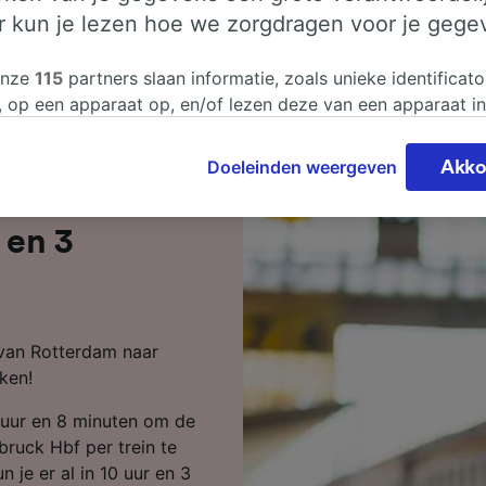
er kun je lezen hoe we zorgdragen voor je gege
onze
115
partners slaan informatie, zoals unieke identificato
, op een apparaat op, en/of lezen deze van een apparaat i
sgegevens te verwerken. Je kunt je instellingen bevestigen
n door hieronder te klikken. Daaronder valt ook je recht om
Doeleinden weergeven
Akko
 te maken in alle gevallen dat er voor de verwerking een 
tterdam naar
chtvaardigd belangen wordt gemaakt. Je kunt deze instell
ent wijzigen op de pagina met onze privacyverklaring. De
 en 3
worden aan onze partners doorgegeven en hebben geen in
segegevens. Je gegevens worden niet gebruikt voor tracki
hebt gevraagd om je niet te volgen.
n van Rotterdam naar
onze partners verwerken gegevens voor de volgende doele
ken!
e geolocatiegegevens gebruiken. De apparaatkenmerken ac
ter identificatie. Informatie op een apparaat opslaan en/of
 uur en 8 minuten om de
 Gepersonaliseerde advertenties en content, advertentie- 
metingen, doelgroepenonderzoek en ontwikkeling van dien
ruck Hbf per trein te
 je er al in 10 uur en 3