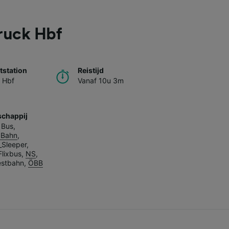
ruck Hbf
station
Reistijd
 Hbf
Vanaf 10u 3m
chappij
 Bus
,
 Bahn
,
_Sleeper
,
Flixbus
,
NS
,
stbahn
,
ÖBB