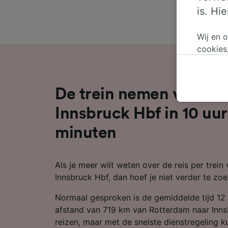
is. Hi
Wij en 
cookies
persoon
wijzige
bezwaar
De trein nemen van Ro
op gere
elk mom
Innsbruck Hbf in 10 uur
keuzes 
minuten
op brow
je ons 
Als je meer wilt weten over de reis per trei
Wij en 
Innsbruck Hbf, dan hoef je niet verder te zoe
Preciez
scannen 
Normaal gesproken is de gemiddelde tijd 12
openen.
content
afstand van 719 km van Rotterdam naar Innsb
reizen, maar met de snelste dienstregeling kun