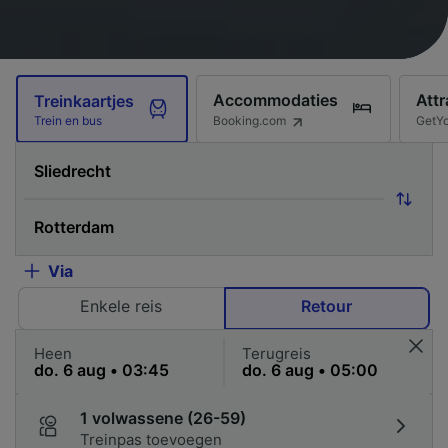
Accommodaties
Attr
Treinkaartjes
Booking.com
GetY
Trein en bus
Via
Enkele reis
Retour
Heen
Terugreis
1 volwassene (26-59)
Treinpas toevoegen