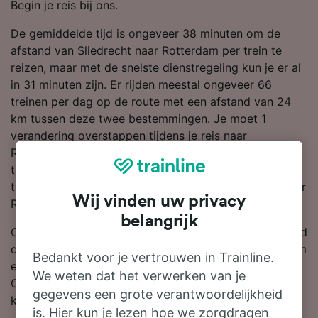
Begin je reis bij ons.
De gemiddelde tijd is ongeveer 38 minuten om de
afstand van Sliedrecht naar Rotterdam per trein te
reizen, maar met de snelste dienstregeling kun je er al
in 31 minuten zijn. Er rijden meestal ongeveer 66
treinen per dag op de route met een afstand van 24
km tussen deze twee bestemmingen. Je moet 1
verandering overstappen tijdens je reis naar
Rotterdam, want er zijn geen momenteel geen directe
treindiensten op deze lijn. NS is de grootste
treinmaatschappij op deze route en brengt je snel naar
Wij vinden uw privacy
Rotterdam.
belangrijk
Om je te helpen met de beste treindeals, laten we altijd
de goedkoopste prijzen van Sliedrecht naar Rotterdam
Bedankt voor je vertrouwen in Trainline.
eruit springen als je in onze reisplanner zoekt.
We weten dat het verwerken van je
Onthoud: hoe eerder je je kaartjes boekt, hoe meer
gegevens een grote verantwoordelijkheid
korting je krijgt!
is. Hier kun je lezen hoe we zorgdragen