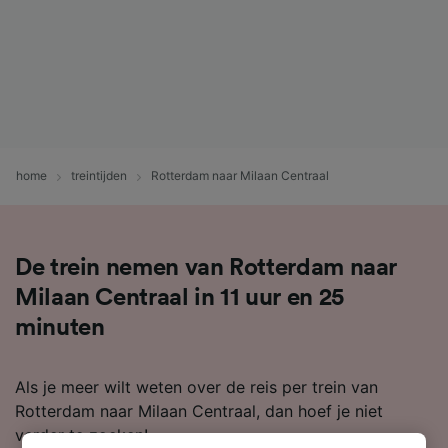
home
treintijden
Rotterdam naar Milaan Centraal
De trein nemen van Rotterdam naar
Milaan Centraal in 11 uur en 25
minuten
Als je meer wilt weten over de reis per trein van
Rotterdam naar Milaan Centraal, dan hoef je niet
verder te zoeken!