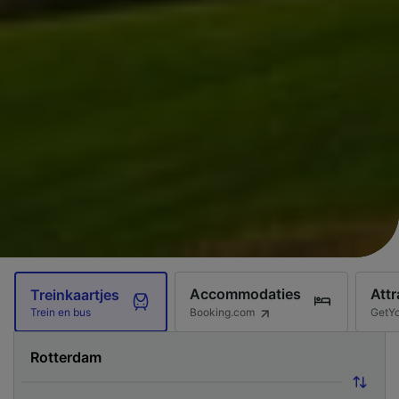
Accommodaties
Attr
Treinkaartjes
Booking.com
GetY
Trein en bus