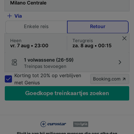
Via
Enkele reis
Retour
Heen
Terugreis
1 volwassene (26-59)
Treinpas toevoegen
Korting tot 20% op verblijven
Booking.com
met Genius
Goedkope treinkaartjes zoeken
Sluit je aan bij miljoenen mensen die ons elke dag