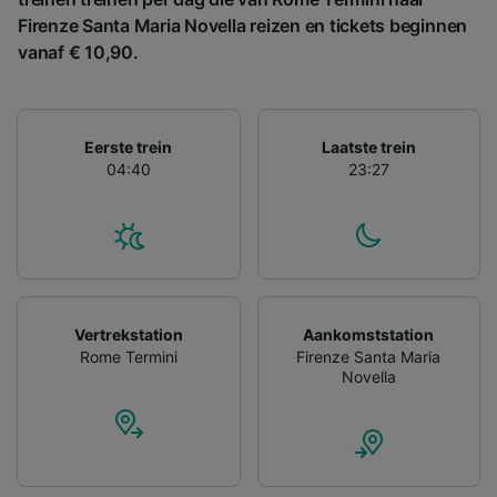
gevraagd om je niet te volgen.
Firenze Santa Maria Novella reizen en tickets beginnen
Wij en onze partners verwerken gegevens
vanaf € 10,90.
voor de volgende doeleinden:
Precieze geolocatiegegevens gebruiken. De
apparaatkenmerken actief scannen ter
identificatie. Informatie op een apparaat
Eerste trein
Laatste trein
opslaan en/of openen. Gepersonaliseerde
04:40
23:27
advertenties en content, advertentie- en
contentmetingen, doelgroepenonderzoek en
ontwikkeling van diensten.
Partnerlijst (derden)
Vertrekstation
Aankomststation
Rome Termini
Firenze Santa Maria
Novella