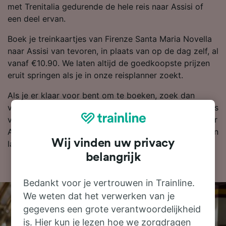
met Trenitalia gedurende de hele reis naar Assisi of
een deel ervan.
Boek je treinkaartjes van Firenze Santa Maria Novella
naar Assisi van tevoren, in plaats van op de dag zelf, al
vanaf €10.90. We laten altijd de goedkoopste prijzen
eruit springen als je in onze reisplanner zoekt.
Als je er klaar voor bent om te boeken, zoek dan
vandaag nog bij ons naar goedkope treinkaartjes. Lees
verder voor meer informatie over de reis per trein naar
Assisi, zoals onze dienstregeling waarin je de eerste en
Wij vinden uw privacy
laatste treinen kunt bekijken.
belangrijk
Bedankt voor je vertrouwen in Trainline.
We weten dat het verwerken van je
gegevens een grote verantwoordelijkheid
is. Hier kun je lezen hoe we zorgdragen