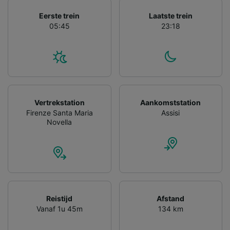
gevraagd om je niet te volgen.
Eerste trein
Laatste trein
Wij en onze partners verwerken gegevens
05:45
23:18
voor de volgende doeleinden:
Precieze geolocatiegegevens gebruiken. De
apparaatkenmerken actief scannen ter
identificatie. Informatie op een apparaat
opslaan en/of openen. Gepersonaliseerde
advertenties en content, advertentie- en
contentmetingen, doelgroepenonderzoek en
Vertrekstation
Aankomststation
ontwikkeling van diensten.
Firenze Santa Maria
Assisi
Novella
Partnerlijst (derden)
Reistijd
Afstand
Vanaf 1u 45m
134 km