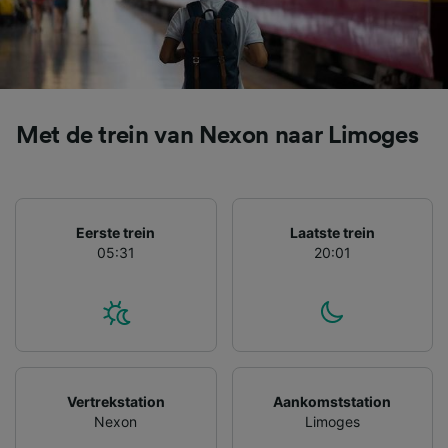
apparaatkenmerken actief scannen ter
identificatie. Informatie op een apparaat
opslaan en/of openen. Gepersonaliseerde
advertenties en content, advertentie- en
contentmetingen, doelgroepenonderzoek en
ontwikkeling van diensten.
Met de trein van Nexon naar Limoges
Partnerlijst (derden)
Eerste trein
Laatste trein
05:31
20:01
Vertrekstation
Aankomststation
Nexon
Limoges