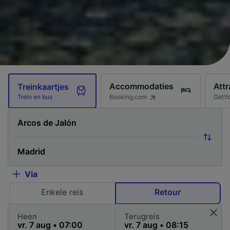
Accommodaties
Attr
Treinkaartjes
Booking.com
GetY
Trein en bus
Via
Enkele reis
Retour
Heen
Terugreis