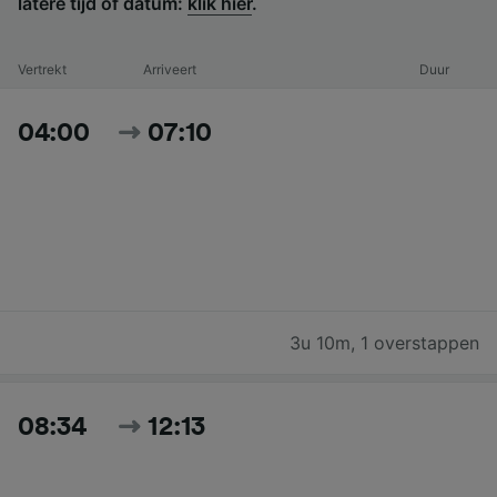
latere tijd of datum:
klik hier
.
Vertrekt
Arriveert
Duur
04:00
07:10
3u 10m
,
1 overstappen
08:34
12:13