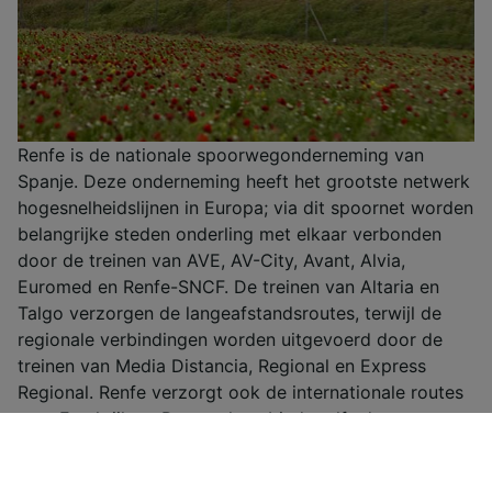
Renfe is de nationale spoorwegonderneming van
Spanje. Deze onderneming heeft het grootste netwerk
hogesnelheidslijnen in Europa; via dit spoornet worden
belangrijke steden onderling met elkaar verbonden
door de treinen van AVE, AV-City, Avant, Alvia,
Euromed en Renfe-SNCF. De treinen van Altaria en
Talgo verzorgen de langeafstandsroutes, terwijl de
regionale verbindingen worden uitgevoerd door de
treinen van Media Distancia, Regional en Express
Regional. Renfe verzorgt ook de internationale routes
naar Frankrijk en Portugal, en biedt zelfs de
mogelijkheid om 's nachts te reizen dankzij Trenhotel.
Renfe biedt vier verschillende klassen – Turista, Turista