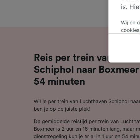
is. Hi
Wij en 
cookies
persoon
wijzige
bezwaar
Reis per trein van Luc
op gere
elk mom
Schiphol naar Boxmeer 
keuzes 
54 minuten
op brow
je ons 
Wil je per trein van Luchthaven Schiphol na
Wij en 
ben je op de juiste plek!
Preciez
scannen 
De gemiddelde reistijd per trein van Luchth
openen.
content
Boxmeer is 2 uur en 16 minuten lang, maar m
dienstregeling kun je er al in 1 uur en 54 mi