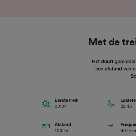
Met de tre
Het duurt gemiddel
een afstand van o
Sc
Eerste trein
Laatste
00:04
22:46
Afstand
Freque
109 km
40 trei