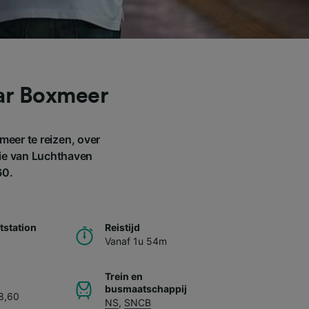
aar Boxmeer
eer te reizen, over
die van Luchthaven
60.
station
Reistijd
Vanaf 1u 54m
Trein en
busmaatschappij
8,60
NS
,
SNCB