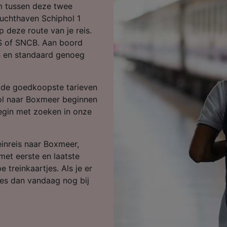
ijst (derden)
km tussen deze twee
Luchthaven Schiphol 1
 deze route van je reis.
NS of SNCB. Aan boord
n en standaard genoeg
e de goedkoopste tarieven
hol naar Boxmeer beginnen
begin met zoeken in onze
einreis naar Boxmeer,
met eerste en laatste
 treinkaartjes. Als je er
jes dan vandaag nog bij