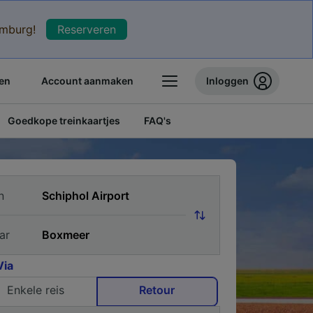
xemburg!
Reserveren
en
Account aanmaken
Inloggen
Goedkope treinkaartjes
FAQ's
n
ar
Via
Enkele reis
Retour