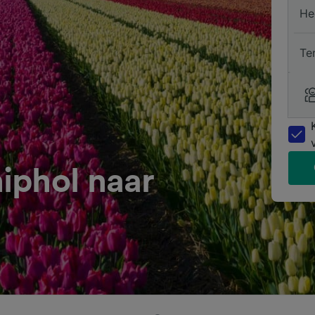
He
Te
iphol naar