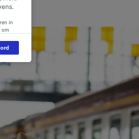
vens.
ren in
n om
 of
ord
beroep
ingen op
ze
vloed
ng als
inden:
tief
en
sten.