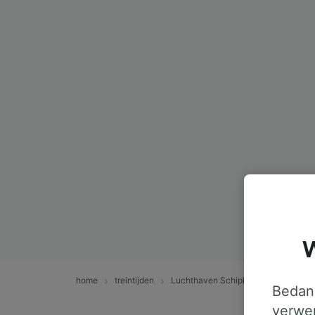
W
home
treintijden
Luchthaven Schiphol naar Boxmeer
Bedank
verwer