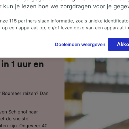
er kun je lezen hoe we zorgdragen voor je gege
onze
115
partners slaan informatie, zoals unieke identificato
, op een apparaat op, en/of lezen deze van een apparaat i
sgegevens te verwerken. Je kunt je instellingen bevestigen
n door hieronder te klikken. Daaronder valt ook je recht om
Doeleinden weergeven
Akko
 te maken in alle gevallen dat er voor de verwerking een 
hthaven
chtvaardigd belangen wordt gemaakt. Je kunt deze instell
ent wijzigen op de pagina met onze privacyverklaring. De
in 1 uur en
worden aan onze partners doorgegeven en hebben geen in
segegevens. Je gegevens worden niet gebruikt voor tracki
hebt gevraagd om je niet te volgen.
ar Boxmeer reizen? Dan
onze partners verwerken gegevens voor de volgende doele
e geolocatiegegevens gebruiken. De apparaatkenmerken ac
ter identificatie. Informatie op een apparaat opslaan en/of
aven Schiphol naar
 Gepersonaliseerde advertenties en content, advertentie- 
metingen, doelgroepenonderzoek en ontwikkeling van dien
et de snelste
nuten zijn. Ongeveer 40