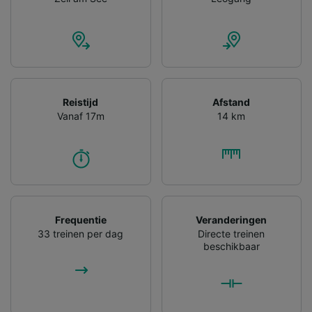
gevraagd om je niet te volgen.
Wij en onze partners verwerken gegevens
voor de volgende doeleinden:
Precieze geolocatiegegevens gebruiken. De
apparaatkenmerken actief scannen ter
identificatie. Informatie op een apparaat
Reistijd
Afstand
opslaan en/of openen. Gepersonaliseerde
Vanaf 17m
14 km
advertenties en content, advertentie- en
contentmetingen, doelgroepenonderzoek en
ontwikkeling van diensten.
Partnerlijst (derden)
Frequentie
Veranderingen
33 treinen per dag
Directe treinen
beschikbaar