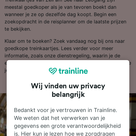
meestal goedkoper als je van tevoren boekt dan
wanneer je ze op dezelfde dag koopt. Begin een
zoekopdracht in de reisplanner om de laatste prijzen
te bekijken.
Klaar om te boeken? Zoek vandaag nog bij ons naar
goedkope treinkaartjes. Lees verder voor meer
informatie, zoals onze dienstregeling, waarin je de
eerste en laatste treinen kunt bekijken en tips over hoe
je goedkope treinkaartjes kunt vinden.
Wij vinden uw privacy
belangrijk
Bedankt voor je vertrouwen in Trainline.
We weten dat het verwerken van je
gegevens een grote verantwoordelijkheid
is. Hier kun je lezen hoe we zorgdragen