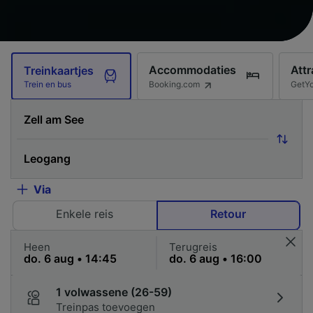
Accommodaties
Attr
Treinkaartjes
Booking.com
GetY
Trein en bus
Via
Enkele reis
Retour
Heen
Terugreis
1 volwassene (26-59)
Treinpas toevoegen