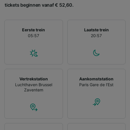
gevraagd om je niet te volgen.
tickets beginnen vanaf € 52,60.
Wij en onze partners verwerken gegevens
voor de volgende doeleinden:
Precieze geolocatiegegevens gebruiken. De
Eerste trein
Laatste trein
apparaatkenmerken actief scannen ter
05:57
20:57
identificatie. Informatie op een apparaat
opslaan en/of openen. Gepersonaliseerde
advertenties en content, advertentie- en
contentmetingen, doelgroepenonderzoek en
ontwikkeling van diensten.
Partnerlijst (derden)
Vertrekstation
Aankomststation
Luchthaven Brussel
Paris Gare de l’Est
Zaventem