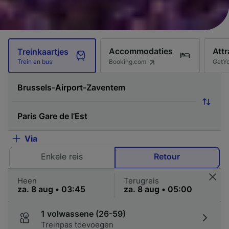
Accommodaties
Attr
Treinkaartjes
Booking.com
GetY
Trein en bus
Via
Enkele reis
Retour
Heen
Terugreis
1 volwassene (26-59)
Treinpas toevoegen