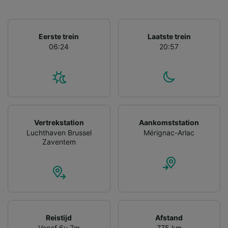
Eerste trein
Laatste trein
06:24
20:57
Vertrekstation
Aankomststation
Luchthaven Brussel
Mérignac-Arlac
Zaventem
Reistijd
Afstand
Vanaf 6u 7m
775 km