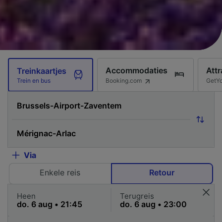
Accommodaties
Attr
Treinkaartjes
Booking.com
GetY
Trein en bus
Via
Enkele reis
Retour
Heen
Terugreis