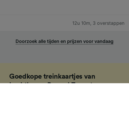
12u 10m
,
3 overstappen
Doorzoek alle tijden en prijzen voor vandaag
Goedkope treinkaartjes van
Luchthaven Brussel Zaventem naar
Mérignac-Arlac
De prijs van treinkaartjes van Luchthaven Brussel
Zaventem naar Mérignac-Arlac begint bij € 170,20
voor een enkele reis standaard klasse als je je