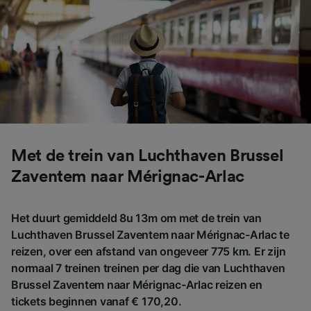
Precieze geolocatiegegevens gebruiken. De
apparaatkenmerken actief scannen ter
identificatie. Informatie op een apparaat
opslaan en/of openen. Gepersonaliseerde
advertenties en content, advertentie- en
contentmetingen, doelgroepenonderzoek en
ontwikkeling van diensten.
Partnerlijst (derden)
Met de trein van Luchthaven Brussel
Zaventem naar Mérignac-Arlac
Het duurt gemiddeld 8u 13m om met de trein van
Luchthaven Brussel Zaventem naar Mérignac-Arlac te
reizen, over een afstand van ongeveer 775 km. Er zijn
normaal 7 treinen treinen per dag die van Luchthaven
Brussel Zaventem naar Mérignac-Arlac reizen en
tickets beginnen vanaf € 170,20.